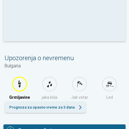
Upozorenja o nevremenu
Bulgaria
Grmljavine
jaka kiša
Jak vetar
Led
Prognoza za opasno vreme za 3 dana