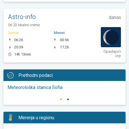
Astro-info
danas
06:23 lokalno vreme
Sunce
Mesec
06:26
00:56
20:39
17:26
Opadajući
14h 13min
srp
Prethodni podaci
Meteorološka stanica Sofia
Merenja u regionu