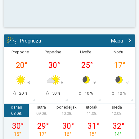
Prognoza
Mapa
Prepodne
Popodne
Uveče
Noću
20
°
30
°
25
°
17
°
20 %
50 %
10 %
10 %
danas
sutra
ponedeljak
utorak
sreda
če
08.08.
09.08.
10.08.
11.08.
12.08.
1
subota, 08. 08.
nedelja, 09. 08.
ponedeljak, 10. 08.
utorak, 11. 08.
sreda, 12. 08
30
°
29
°
30
°
31
°
32
°
15
°
17
°
16
°
15
°
14
°