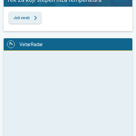
Još vesti
VetarRadar