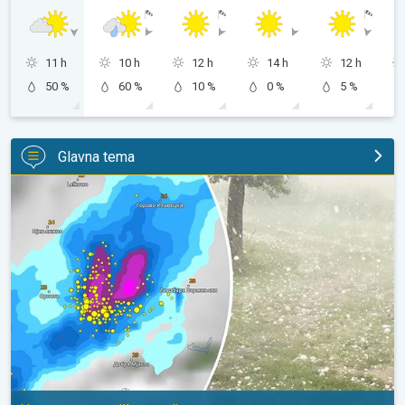
11 h
10 h
12 h
14 h
12 h
50 %
60 %
10 %
0 %
5 %
Glavna tema
Krupna zrna grada u Poljskoj. Nevreme pogodilo naselja. . .