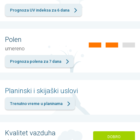
Prognoza UV indeksa za 6 dana
Polen
umereno
Prognoza polena za 7 dana
Planinski i skijaški uslovi
Trenutno vreme u planinama
Kvalitet vazduha
DOBRO