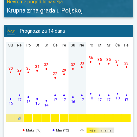
Nevreme pogodilo naselja
Krupna zrna grada u Poljskoj
Prognoza za 14 dana
Su
Ne
Po
Ut
Sr
Če
Pe
Su
Ne
Po
Ut
Sr
Če
Pe
36
35
35
34
33
33
32
32
31
30
30
29
29
27
18
18
17
17
17
17
17
17
17
16
16
15
15
14
Maks (°C)
Min (°C)
više
manje