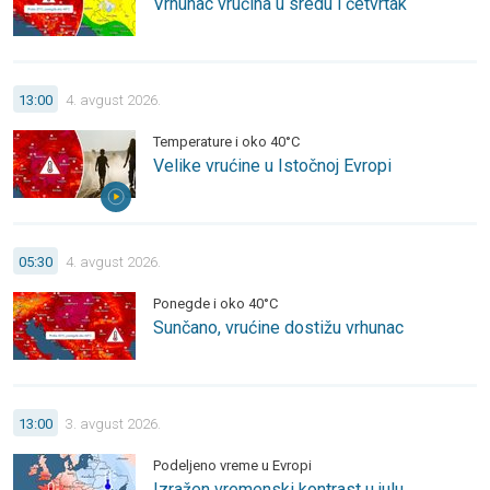
Vrhunac vrućina u sredu i četvrtak
Velike vrućine u Istočnoj Evropi. Temperature i oko 40°C.
13:00
4. avgust 2026.
Temperature i oko 40°C
Velike vrućine u Istočnoj Evropi
Sunčano, vrućine dostižu vrhunac. Ponegde i oko 40°C.
05:30
4. avgust 2026.
Ponegde i oko 40°C
Sunčano, vrućine dostižu vrhunac
Izražen vremenski kontrast u julu. Podeljeno vreme u Evropi.
13:00
3. avgust 2026.
Podeljeno vreme u Evropi
Izražen vremenski kontrast u julu