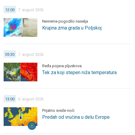
Krupna zrna grada u Poljskoj. Nevreme pogodilo naselja.
12:00
7. avgust 2026.
Nevreme pogodilo naselja
Krupna zrna grada u Poljskoj
Tek za koji stepen niža temperatura. Ređa pojava pljuskova.
05:30
7. avgust 2026.
Ređa pojava pljuskova
Tek za koji stepen niža temperatura
Predah od vrućina u delu Evrope. Prijatno sveže noći.
13:00
6. avgust 2026.
Prijatno sveže noći
Predah od vrućina u delu Evrope