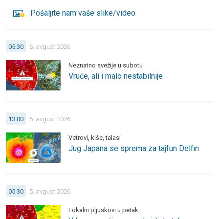
Pošaljite nam vaše slike/video
Vruće, ali i malo nestabilnije. Neznatno svežije u subotu.
05:30
6. avgust 2026.
Neznatno svežije u subotu
Vruće, ali i malo nestabilnije
Jug Japana se sprema za tajfun Delfin. Vetrovi, kiše, talasi.
13:00
5. avgust 2026.
Vetrovi, kiše, talasi
Jug Japana se sprema za tajfun Delfin
Vrhunac vrućina u sredu i četvrtak. Lokalni pljuskovi u petak.
05:30
5. avgust 2026.
Lokalni pljuskovi u petak