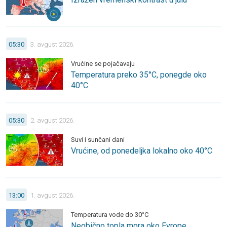
Temperatura preko 35°C, ponegde oko 40°C. Vrućine se pojač
05:30
3. avgust 2026.
Vrućine se pojačavaju
Temperatura preko 35°C, ponegde oko
40°C
Vrućine, od ponedeljka lokalno oko 40°C. Suvi i sunčani dani.
05:30
2. avgust 2026.
Suvi i sunčani dani
Vrućine, od ponedeljka lokalno oko 40°C
Neobično topla mora oko Evrope. Temperatura vode do 30°C
13:00
1. avgust 2026.
Temperatura vode do 30°C
Neobično topla mora oko Evrope