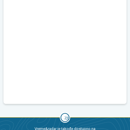
Vreme&radar je takođe dostupno na