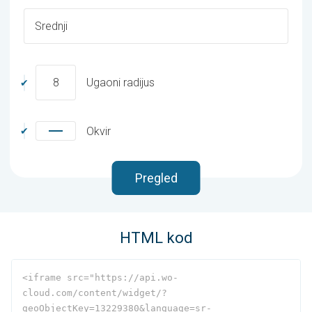
Srednji
8
Ugaoni radijus
Okvir
Pregled
HTML kod