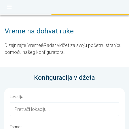
Vreme na dohvat ruke
Dizajnirajte Vreme&Radar vidžet za svoju početnu stranicu
pomoću našeg konfiguratora.
Konfiguracija vidžeta
Lokacija
Format