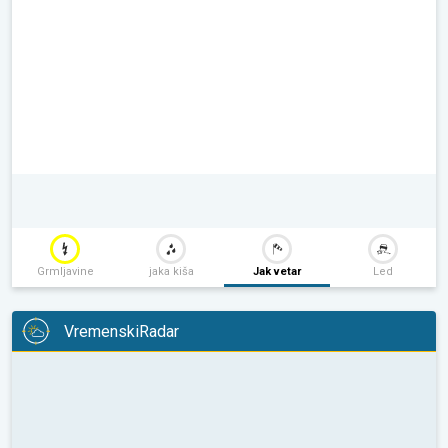
Grmljavine
jaka kiša
Jak vetar
Led
VremenskiRadar