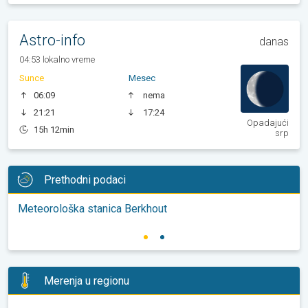
Astro-info
danas
04:53 lokalno vreme
Sunce
Mesec
06:09
nema
21:21
17:24
Opadajući
15h 12min
srp
Prethodni podaci
Meteorološka stanica Berkhout
Merenja u regionu