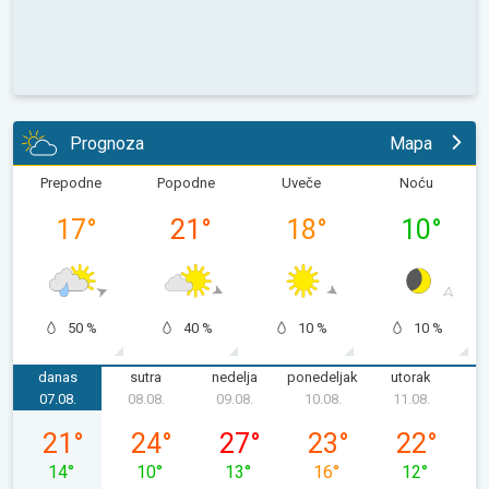
Prognoza
Mapa
Prepodne
Popodne
Uveče
Noću
17
°
21
°
18
°
10
°
50 %
40 %
10 %
10 %
danas
sutra
nedelja
ponedeljak
utorak
s
07.08.
08.08.
09.08.
10.08.
11.08.
1
petak, 07. 08.
subota, 08. 08.
nedelja, 09. 08.
ponedeljak, 10. 08.
utorak, 11. 0
21
°
24
°
27
°
23
°
22
°
14
°
10
°
13
°
16
°
12
°