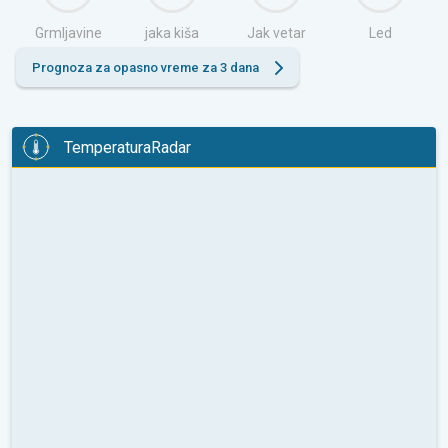
Grmljavine
jaka kiša
Jak vetar
Led
Prognoza za opasno vreme za 3 dana
TemperaturaRadar