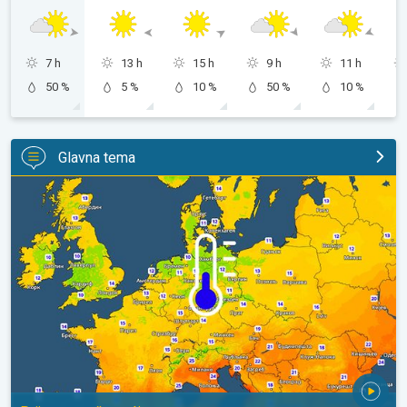
7 h
13 h
15 h
9 h
11 h
50 %
5 %
10 %
50 %
10 %
Glavna tema
Predah od vrućina u delu Evrope. Prijatno sveže noći. . .