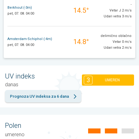
-
Berkhout (-3m)
14.5°
Vetar J 2 m/s
pet, 07. 08. 04:00
Udari vetra 3 m/s
delimično oblačno
Amsterdam-Schiphol (-4m)
14.8°
Vetar 0 m/s
pet, 07. 08. 04:00
Udari vetra 2 m/s
UV indeks
3
UMEREN
danas
Prognoza UV indeksa za 6 dana
Polen
umereno