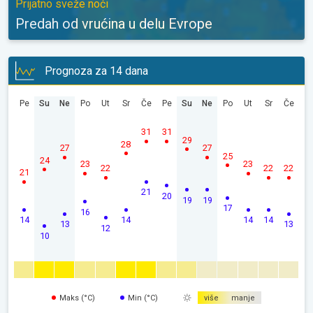
Prijatno sveže noći
Predah od vrućina u delu Evrope
Prognoza za 14 dana
Pe
Su
Ne
Po
Ut
Sr
Če
Pe
Su
Ne
Po
Ut
Sr
Če
31
31
29
28
27
27
25
24
23
23
22
22
22
21
21
20
19
19
17
16
14
14
14
14
13
13
12
10
Maks (°C)
Min (°C)
više
manje