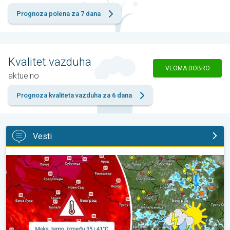
Prognoza polena za 7 dana
Kvalitet vazduha
VEOMA DOBRO
aktuelno
Prognoza kvaliteta vazduha za 6 dana
Vesti
Vruće, ali i malo nestabilnije. Neznatno svežije u subotu. . .