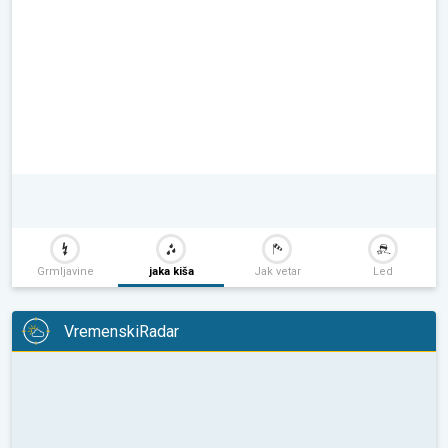
Grmljavine
jaka kiša
Jak vetar
Led
VremenskiRadar