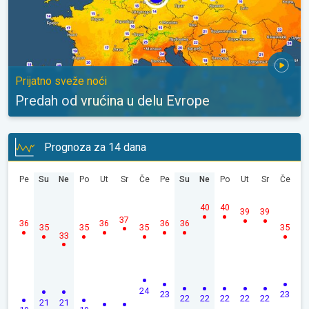
Prijatno sveže noći
Predah od vrućina u delu Evrope
Prognoza za 14 dana
Pe
Su
Ne
Po
Ut
Sr
Če
Pe
Su
Ne
Po
Ut
Sr
Če
40
40
39
39
37
36
36
36
36
35
35
35
35
33
24
23
23
22
22
22
22
22
21
21