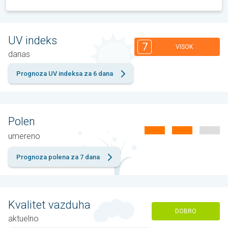
UV indeks
7
VISOK
danas
Prognoza UV indeksa za 6 dana
Polen
umereno
Prognoza polena za 7 dana
Kvalitet vazduha
DOBRO
aktuelno