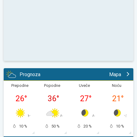
Prognoza
Mapa
Prepodne
Popodne
Uveče
Noću
26
°
36
°
27
°
21
°
10 %
50 %
20 %
10 %