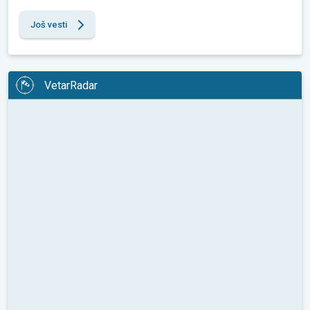
Još vesti
VetarRadar