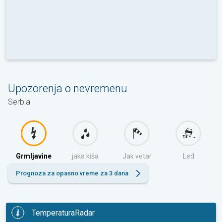
Upozorenja o nevremenu
Serbia
Grmljavine
jaka kiša
Jak vetar
Led
Prognoza za opasno vreme za 3 dana
TemperaturaRadar