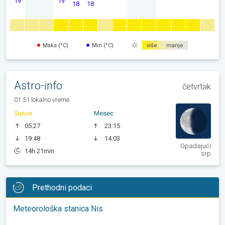
19
19
18
18
Maks (°C)
Min (°C)
više
manje
Astro-info
četvrtak
01:51 lokalno vreme
Sunce
Mesec
05:27
23:15
19:48
14:03
Opadajući
14h 21min
srp
Prethodni podaci
Meteorološka stanica Nis