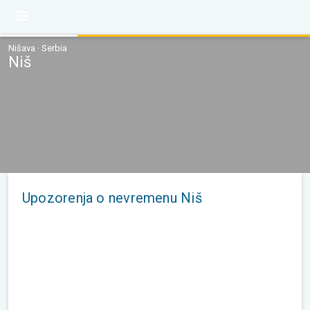
Nišava · Serbia
Niš
Upozorenja o nevremenu Niš