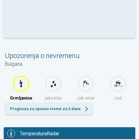
Upozorenja o nevremenu
Bulgaria
Grmljavine
jaka kiša
Jak vetar
Led
Prognoza za opasno vreme za 3 dana
TemperaturaRadar