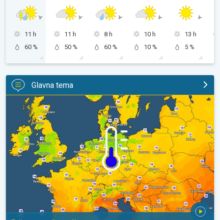
11 h
11 h
8 h
10 h
13 h
60 %
50 %
60 %
10 %
5 %
Glavna tema
Predah od vrućina u delu Evrope. Prijatno sveže noći. . .