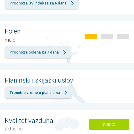
Prognoza UV indeksa za 6 dana
Polen
malo
Prognoza polena za 7 dana
Planinski i skijaški uslovi
Trenutno vreme u planinama
Kvalitet vazduha
DOBRO
aktuelno