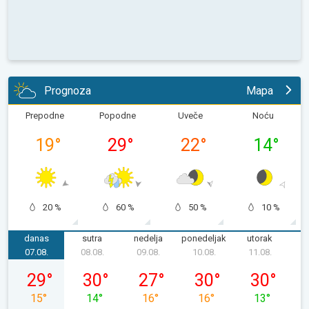
Prognoza
Mapa
Prepodne
Popodne
Uveče
Noću
19
°
29
°
22
°
14
°
20 %
60 %
50 %
10 %
danas
sutra
nedelja
ponedeljak
utorak
s
07.08.
08.08.
09.08.
10.08.
11.08.
1
petak, 07. 08.
subota, 08. 08.
nedelja, 09. 08.
ponedeljak, 10. 08.
utorak, 11. 0
29
°
30
°
27
°
30
°
30
°
15
°
14
°
16
°
16
°
13
°