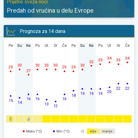
Prijatno sveže noći
Predah od vrućina u delu Evrope
Prognoza za 14 dana
Pe
Su
Ne
Po
Ut
Sr
Če
Pe
Su
Ne
Po
Ut
Sr
Če
34
34
33
33
32
30
30
30
30
30
29
29
29
27
22
22
20
19
19
19
18
16
16
16
15
14
13
12
Maks (°C)
Min (°C)
više
manje