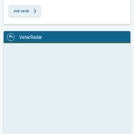
Još vesti
VetarRadar