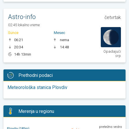
Astro-info
četvrtak
02:45 lokalno vreme
Sunce
Mesec
06:21
nema
20:34
14:48
Opadajući
14h 13min
srp
Prethodni podaci
Meteorološka stanica Plovdiv
Merenja u regionu
pretežno vedro
Plovdiv (185m)