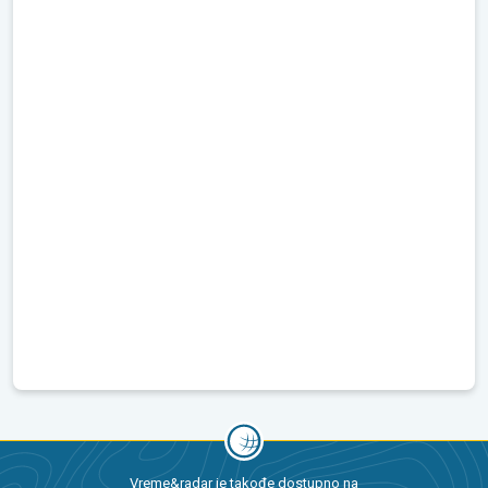
Vreme&radar je takođe dostupno na