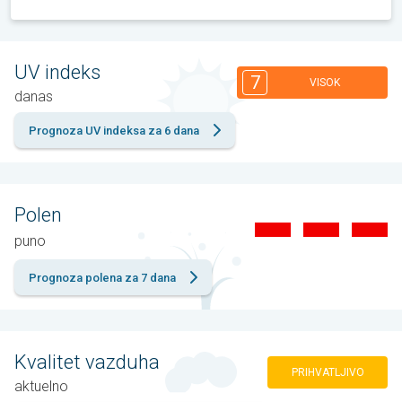
UV indeks
7
VISOK
danas
Prognoza UV indeksa za 6 dana
Polen
puno
Prognoza polena za 7 dana
Kvalitet vazduha
PRIHVATLJIVO
aktuelno