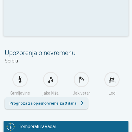
Upozorenja o nevremenu
Serbia
Grmljavine
jaka kiša
Jak vetar
Led
Prognoza za opasno vreme za 3 dana
TemperaturaRadar