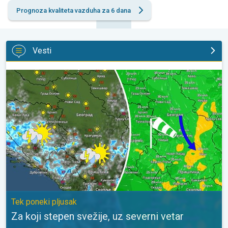
Prognoza kvaliteta vazduha za 6 dana
Vesti
Za koji stepen svežije, uz severni vetar. Tek poneki pljusak. . .
Tek poneki pljusak
Za koji stepen svežije, uz severni vetar