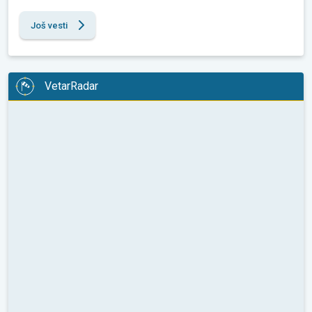
Još vesti
VetarRadar