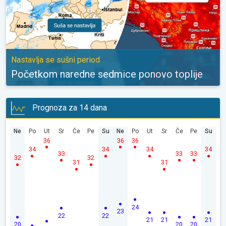
Nastavlja se sušni period
Početkom naredne sedmice ponovo toplije
Prognoza za 14 dana
Ne
Po
Ut
Sr
Če
Pe
Su
Ne
Po
Ut
Sr
Če
Pe
Su
36
36
36
34
34
34
34
33
33
33
32
32
31
31
24
23
22
22
21
21
21
20
20
20