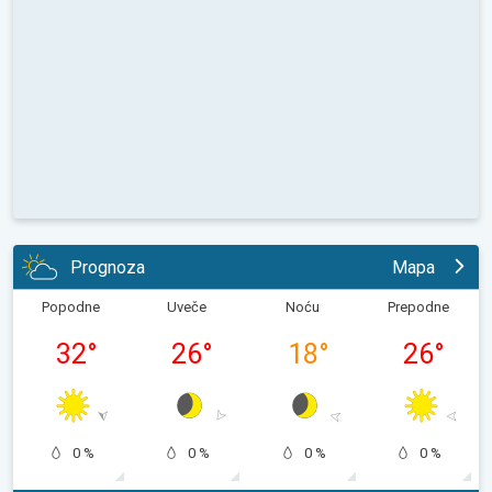
Prognoza
Mapa
Popodne
Uveče
Noću
Prepodne
32
°
26
°
18
°
26
°
0 %
0 %
0 %
0 %