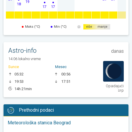
19
18
17
17
Maks (°C)
Min (°C)
više
manje
Astro-info
danas
14:06 lokalno vreme
Sunce
Mesec
05:32
00:56
19:53
17:51
Opadajući
14h 21min
srp
Prethodni podaci
Meteorološka stanica Beograd