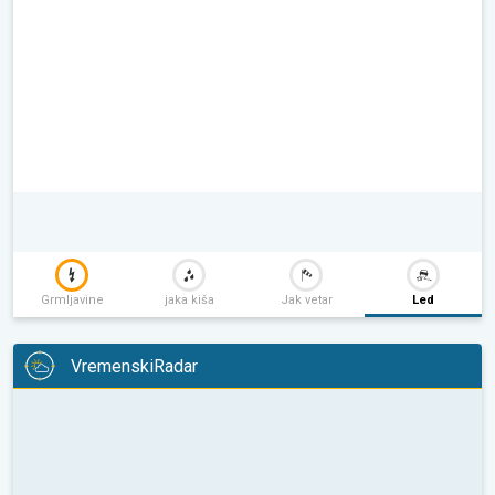
Grmljavine
jaka kiša
Jak vetar
Led
VremenskiRadar