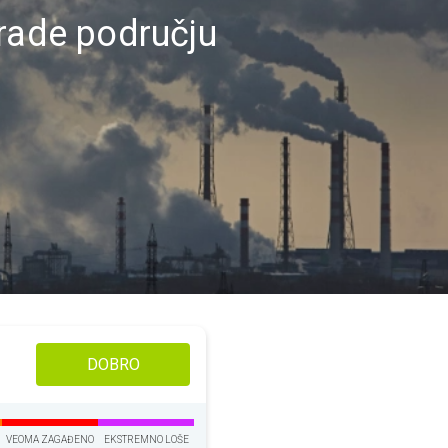
grade području
DOBRO
VEOMA ZAGAĐENO
EKSTREMNO LOŠE