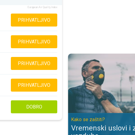
European Air Quality Index
PRIHVATLJIVO
PRIHVATLJIVO
Vremenski uslovi i zagađenje vaz
PRIHVATLJIVO
PRIHVATLJIVO
DOBRO
Kako se zaštiti?
Vremenski uslovi i