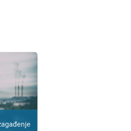
duha. Kako se zaštiti?. . .
 zagađenje