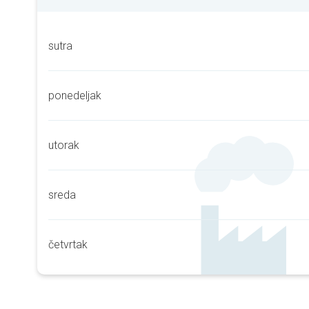
sutra
ponedeljak
utorak
sreda
četvrtak