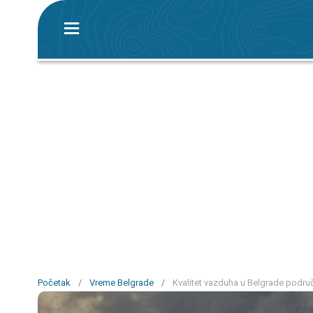
Početak
/
Vreme Belgrade
/
Kvalitet vazduha u Belgrade podru