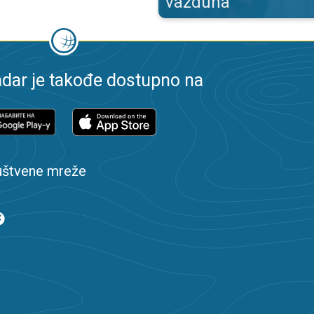
vazduha
dar je takođe dostupno na
uštvene mreže