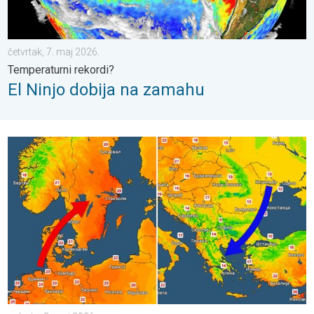
četvrtak, 7. maj 2026.
Temperaturni rekordi?
El Ninjo dobija na zamahu
Stokholm 10 stepeni topliji od Atine. Neobično vreme u Evropi. 