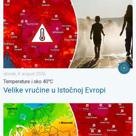
utorak, 4. avgust 2026.
Temperature i oko 40°C
Velike vrućine u Istočnoj Evropi
Vrućine, od ponedeljka lokalno oko 40°C. Suvi i sunčani dani. . .