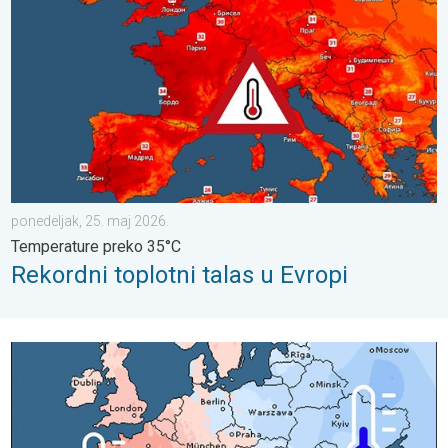
ponedeljak, 25. maj 2026.
Temperature preko 35°C
Rekordni toplotni talas u Evropi
Treći najtopliji april u svetu. Rekordno toplo u Španiji. . . subota