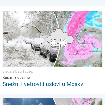
Snežni i vetroviti uslovi u Moskvi. Kasni nalet zime. . . sreda, 29
sreda, 29. april 2026.
Kasni nalet zime
Snežni i vetroviti uslovi u Moskvi
Povratak zime u Norvešku. Kasni sneg u Trondhajmu. . . utorak,