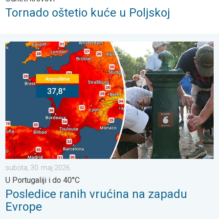
Tornado oštetio kuće u Poljskoj
Posledice ranih vrućina na zapadu Evrope. U Portugaliji i do 40°
subota, 30. maj 2026.
U Portugaliji i do 40°C
Posledice ranih vrućina na zapadu
Evrope