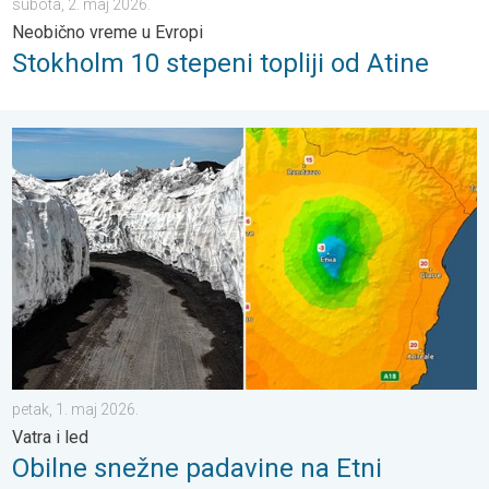
subota, 2. maj 2026.
Neobično vreme u Evropi
Stokholm 10 stepeni topliji od Atine
Obilne snežne padavine na Etni. Vatra i led. . . petak, 1. maj 20
petak, 1. maj 2026.
Vatra i led
Obilne snežne padavine na Etni