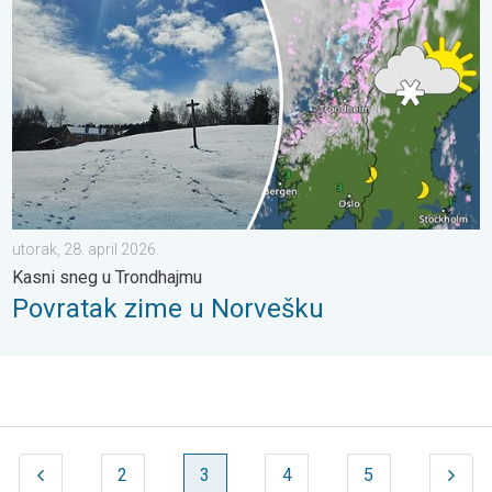
utorak, 28. april 2026.
Kasni sneg u Trondhajmu
Povratak zime u Norvešku
2
3
4
5