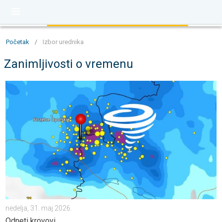
Početak
/
Izbor urednika
Zanimljivosti o vremenu
Tornado oštetio kuće u Poljskoj. Odneti krovovi. . . nedelja, 31
nedelja, 31. maj 2026.
Odneti krovovi