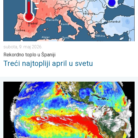
subota, 9. maj 2026.
Rekordno toplo u Španiji
Treći najtopliji april u svetu
El Ninjo dobija na zamahu. Temperaturni rekordi?. . . četvrtak, 