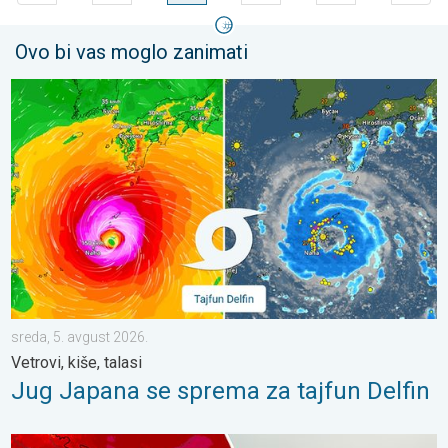
Ovo bi vas moglo zanimati
Jug Japana se sprema za tajfun Delfin. Vetrovi, kiše, talasi. . .
sreda, 5. avgust 2026.
Vetrovi, kiše, talasi
Jug Japana se sprema za tajfun Delfin
Velike vrućine u Istočnoj Evropi. Temperature i oko 40°C. . . ut