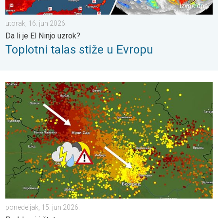
utorak, 16. jun 2026.
Da li je El Ninjo uzrok?
Toplotni talas stiže u Evropu
Delove Srbije pogodile su nepogode. Problemi i šteta. . . poned
ponedeljak, 15. jun 2026.