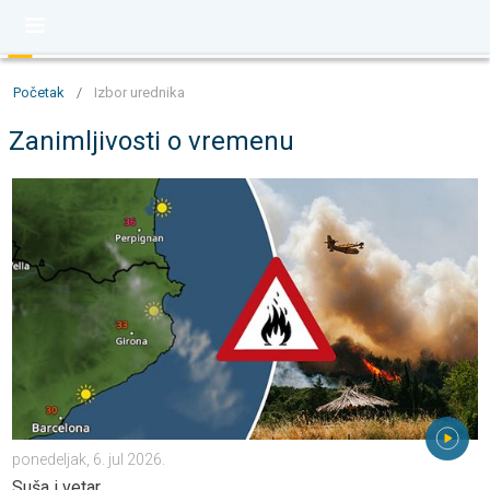
Početak
/
Izbor urednika
Zanimljivosti o vremenu
Šumski požari besne u južnoj Evropi. Suša i vetar. . . ponedeljak,
ponedeljak, 6. jul 2026.
Suša i vetar