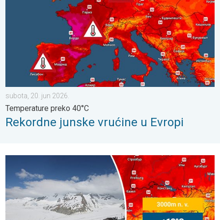
subota, 20. jun 2026.
Temperature preko 40°C
Rekordne junske vrućine u Evropi
Glečeri pred naletom vrućine. Veoma malo snega. . . sreda, 17.