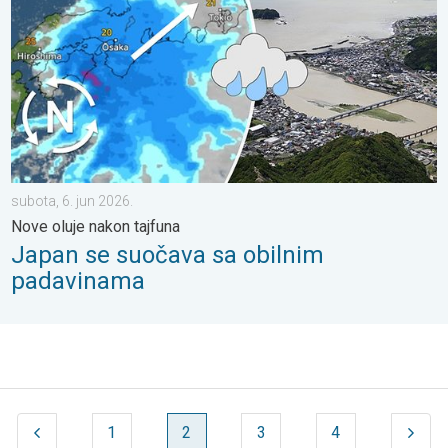
subota, 6. jun 2026.
Nove oluje nakon tajfuna
Japan se suočava sa obilnim
padavinama
1
2
3
4