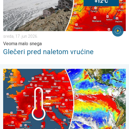
sreda, 17. jun 2026.
Veoma malo snega
Glečeri pred naletom vrućine
Toplotni talas stiže u Evropu. Da li je El Ninjo uzrok?. . . utorak,