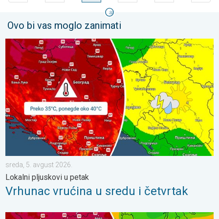
Ovo bi vas moglo zanimati
Vrhunac vrućina u sredu i četvrtak. Lokalni pljuskovi u petak. . .
sreda, 5. avgust 2026.
Lokalni pljuskovi u petak
Vrhunac vrućina u sredu i četvrtak
Temperatura preko 35°C, ponegde oko 40°C. Vrućine se pojačav