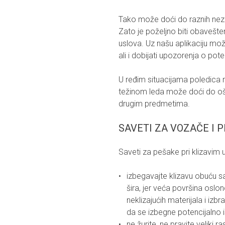
Tako može doći do raznih nezg
Zato je poželjno biti obavešten 
uslova. Uz našu aplikaciju mož
ali i dobijati upozorenja o pot
U ređim situacijama poledica m
težinom leda može doći do oš
drugim predmetima.
SAVETI ZA VOZAČE I 
Saveti za pešake pri klizavim 
izbegavajte klizavu obuću s
šira, jer veća površina oslo
neklizajućih materijala i iz
da se izbegne potencijalno i
ne žurite, ne pravite veliki r