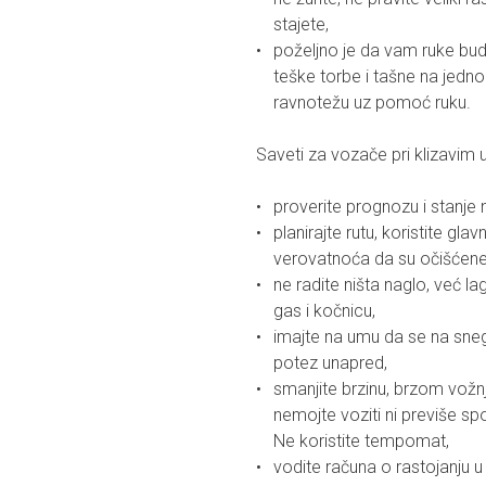
stajete,
poželjno je da vam ruke bud
teške torbe i tašne na jedno
ravnotežu uz pomoć ruku.
Saveti za vozače pri klizavim 
proverite prognozu i stanje
planirajte rutu, koristite gl
verovatnoća da su očišćene 
ne radite ništa naglo, već lag
gas i kočnicu,
imajte na umu da se na snegu
potez unapred,
smanjite brzinu, brzom vožn
nemojte voziti ni previše s
Ne koristite tempomat,
vodite računa o rastojanju 