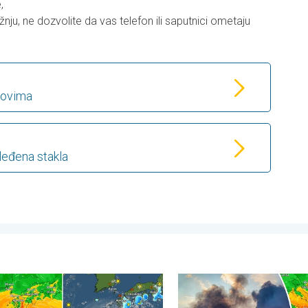
,
žnju, ne dozvolite da vas telefon ili saputnici ometaju
lovima
leđena stakla
Evropi. . . ponedeljak, 3. avgust 2026.
na se sprema za tajfun Delfin. Vetrovi, kiše, talasi. . . sreda, 5.
Šumski požari besne na jugoi