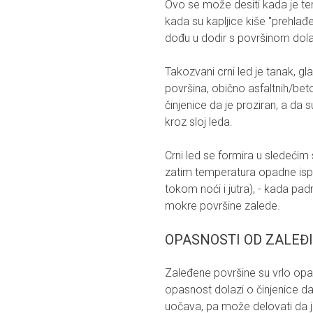
Ovo se može desiti kada je tem
kada su kapljice kiše "prehlađ
dođu u dodir s površinom dola
Takozvani crni led je tanak, gl
površina, obično asfaltnih/bet
činjenice da je proziran, a da s
kroz sloj leda.
Crni led se formira u sledećim
zatim temperatura opadne isp
tokom noći i jutra), - kada pa
mokre površine zalede.
OPASNOSTI OD ZALEĐ
Zaleđene površine su vrlo opa
opasnost dolazi o činjenice da j
uočava, pa može delovati da je