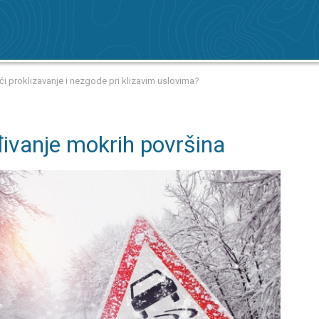
eći proklizavanje i nezgode pri klizavim uslovima?
đivanje mokrih površina