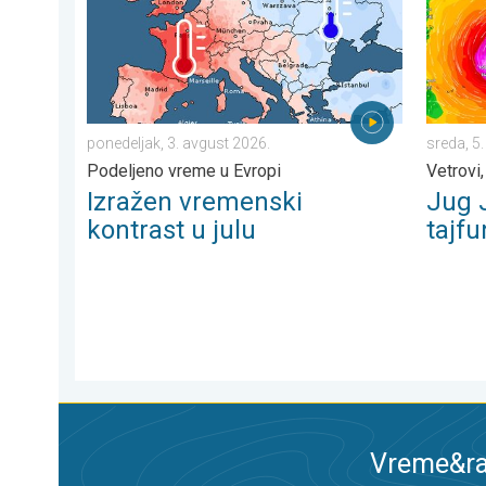
ponedeljak, 3. avgust 2026.
sreda, 5
Podeljeno vreme u Evropi
Vetrovi,
Izražen vremenski
Jug 
kontrast u julu
tajfu
Vreme&ra