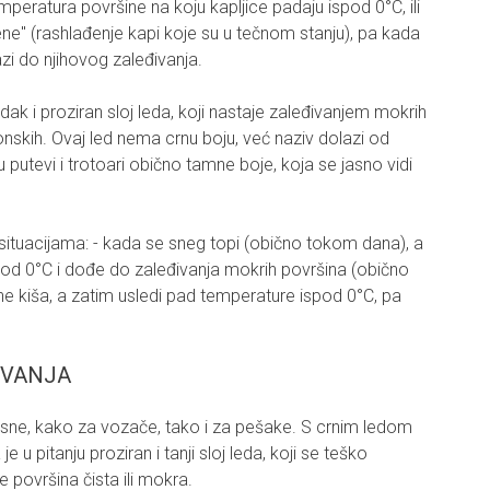
peratura površine na koju kapljice padaju ispod 0°C, ili
ene" (rashlađenje kapi koje su u tečnom stanju), pa kada
zi do njihovog zaleđivanja.
adak i proziran sloj leda, koji nastaje zaleđivanjem mokrih
onskih. Ovaj led nema crnu boju, već naziv dolazi od
u putevi i trotoari obično tamne boje, koja se jasno vidi
 situacijama: - kada se sneg topi (obično tokom dana), a
od 0°C i dođe do zaleđivanja mokrih površina (obično
dne kiša, a zatim usledi pad temperature ispod 0°C, pa
IVANJA
sne, kako za vozače, tako i za pešake. S crnim ledom
e u pitanju proziran i tanji sloj leda, koji se teško
 površina čista ili mokra.