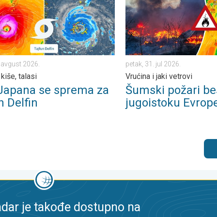
. avgust 2026.
petak, 31. jul 2026.
 kiše, talasi
Vrućina i jaki vetrovi
Japana se sprema za
Šumski požari be
n Delfin
jugoistoku Evrop
dar je takođe dostupno na