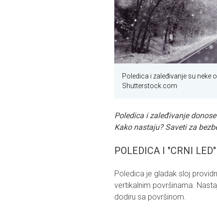
Poledica i zaleđivanje su neke 
Shutterstock.com
Poledica i zaleđivanje donose
Kako nastaju? Saveti za bezbed
POLEDICA I "CRNI LED"
Poledica je gladak sloj providn
vertikalnim površinama. Nastaj
dodiru sa površinom.