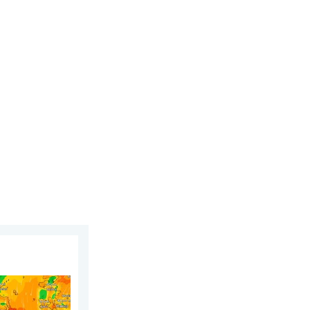
 avgust 2026.
stoku Evrope. Vrućina i jaki vetrovi. . . petak, 31. jul 2026.