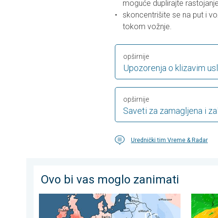
moguće duplirajte rastojanje
skoncentrišite se na put i vo
tokom vožnje.
opširnije
Upozorenja o klizavim us
opširnije
Saveti za zamagljena i za
Urednički tim Vreme & Radar
Ovo bi vas moglo zanimati
Izražen vremenski kontrast u julu. Podeljeno vreme u 
Jug Japa