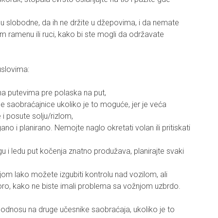
u slobodne, da ih ne držite u džepovima, i da nemate
m ramenu ili ruci, kako bi ste mogli da održavate
uslovima:
 na putevima pre polaska na put,
avne saobraćajnice ukoliko je to moguće, jer je veća
i posute solju/rizlom,
ano i planirano. Nemojte naglo okretati volan ili pritiskati
 i ledu put kočenja znatno produžava, planirajte svaki
jom lako možete izgubiti kontrolu nad vozilom, ali
poro, kako ne biste imali problema sa vožnjom uzbrdo.
u odnosu na druge učesnike saobraćaja, ukoliko je to