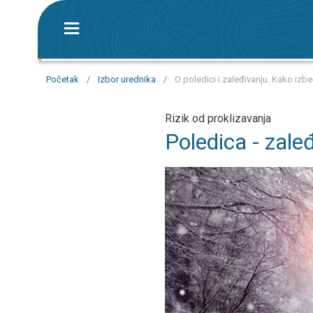
Početak
/
Izbor urednika
/
O poledici i zaleđivanju. Kako izb
Rizik od proklizavanja
Poledica - zale