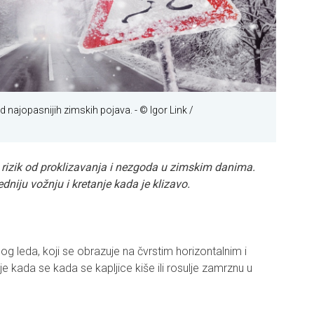
od najopasnijih zimskih pojava.
- © Igor Link /
 rizik od proklizavanja i nezgoda u zimskim danima.
niju vožnju i kretanje kada je klizavo.
og leda, koji se obrazuje na čvrstim horizontalnim i
e kada se kada se kapljice kiše ili rosulje zamrznu u