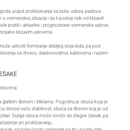
oda, poput proklizavanja sa puta, udesa, padova...
o vremenskoj situaciji i da li postoji rizik od klizavih
ete pratiti i aktuelne i prognozirane vremenske uslove,
encijalno klizavim uslovima.
ože usloviti formiranje debljeg sloja leda, pa pod
tećenja na drveću, dalekovodima, kablovima i raznim
PEŠAKE
uslovima:
a glatkim đonom i štiklama. Pogodna je obuća koja je
nca donosi veću stabilnost, obuća sa đonom koji je od
brazdan. Dublja obuća može čvrsto da stegne članak, pa
sčašenje pri proklizavanju,
askorak, stopala čvrsto oslanjajte na tlo i pazite gde