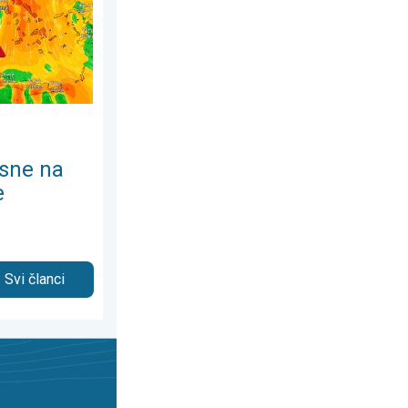
sne na
e
Svi članci