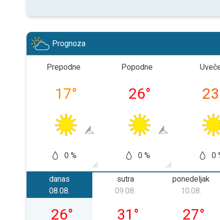
Prognoza
Prepodne
Popodne
Uveč
17
°
26
°
23
0 %
0 %
0 
danas
sutra
ponedeljak
08.08.
09.08.
10.08.
subota, 08. 08.
nedelja, 09. 08.
ponedelj
26
°
31
°
27
°