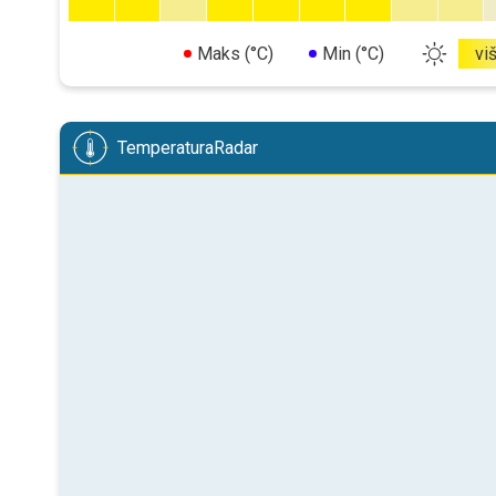
Maks (°C)
Min (°C)
vi
TemperaturaRadar