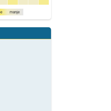
še
manje