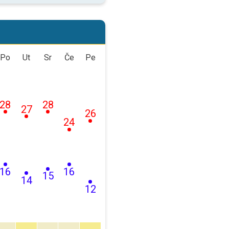
Po
Ut
Sr
Če
Pe
28
28
27
26
24
16
16
15
14
12