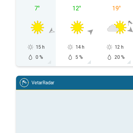
7
°
12
°
19
°
15 h
14 h
12 h
0 %
5 %
20 %
VetarRadar