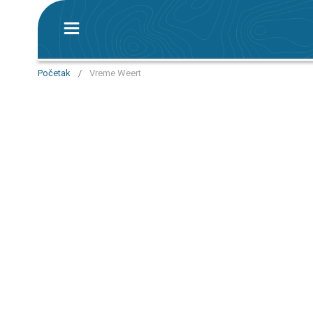
Početak
/
Vreme Weert