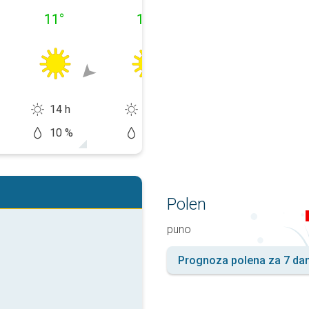
11
°
14
°
15
°
14 h
14 h
14 h
10 %
0 %
0 %
Polen
puno
Prognoza polena za 7 da