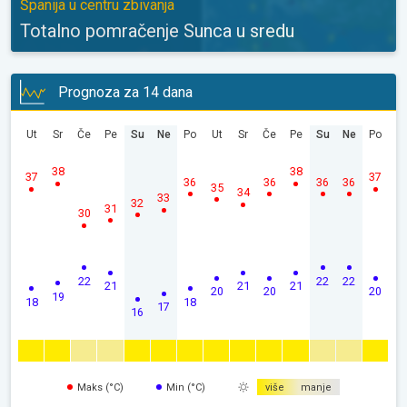
Španija u centru zbivanja
Totalno pomračenje Sunca u sredu
Prognoza za 14 dana
Ut
Sr
Če
Pe
Su
Ne
Po
Ut
Sr
Če
Pe
Su
Ne
Po
38
38
37
37
36
36
36
36
35
34
33
32
31
30
22
22
22
21
21
21
20
20
20
19
18
18
17
16
Maks (°C)
Min (°C)
više
manje