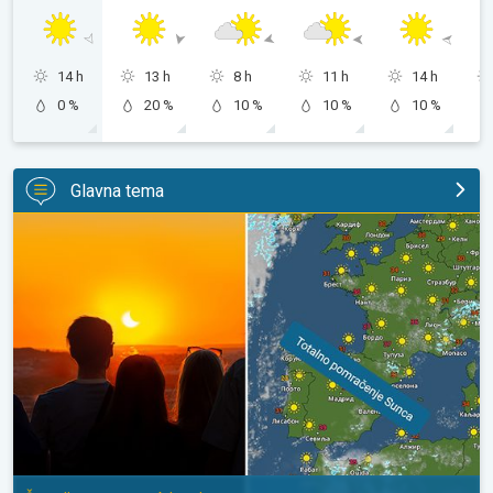
14 h
13 h
8 h
11 h
14 h
0 %
20 %
10 %
10 %
10 %
Glavna tema
Totalno pomračenje Sunca u sredu. Španija u centru zbivanja. . .