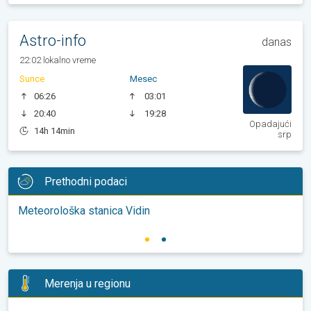
Astro-info
danas
22:02 lokalno vreme
Sunce
Mesec
06:26
03:01
20:40
19:28
Opadajući
14h 14min
srp
Prethodni podaci
Meteorološka stanica Vidin
Merenja u regionu