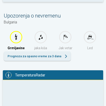
Upozorenja o nevremenu
Bulgaria
Grmljavine
jaka kiša
Jak vetar
Led
Prognoza za opasno vreme za 3 dana
TemperaturaRadar