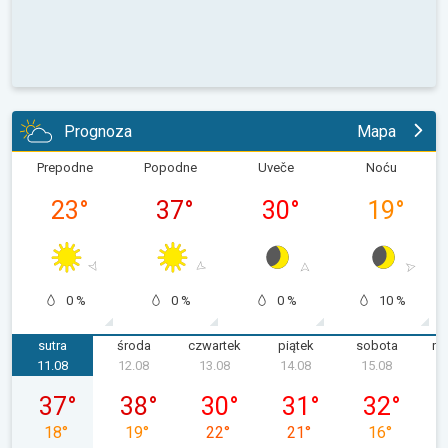
Prognoza
Mapa
Prepodne
Popodne
Uveče
Noću
23
°
37
°
30
°
19
°
0 %
0 %
0 %
10 %
sutra
środa
czwartek
piątek
sobota
ni
11.08
12.08
13.08
14.08
15.08
wtorek, 11.08
środa, 12.08
czwartek, 13.08
piątek, 14.08
sobota, 15.
37
°
38
°
30
°
31
°
32
°
18
°
19
°
22
°
21
°
16
°