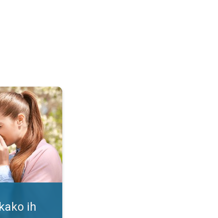
i. Alergija na polen. . .
 kako ih