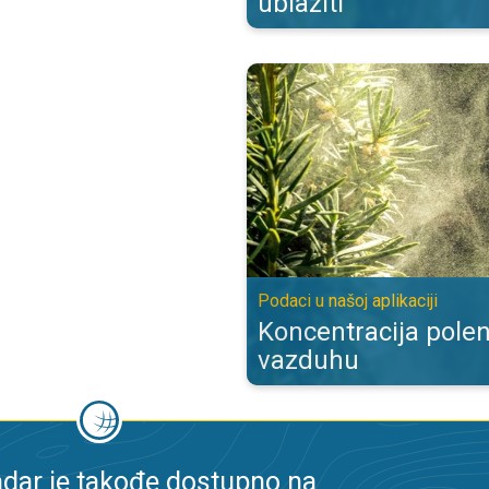
ublažiti
Koncentracija polena biljaka u vaz
Podaci u našoj aplikaciji
Koncentracija polen
vazduhu
dar je takođe dostupno na