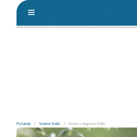
Početak
/
Vreme Vidin
/
Polen u regionu Vidin