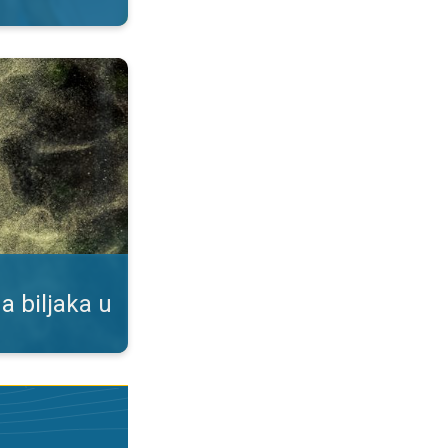
duhu. Podaci u našoj aplikaciji. . .
a biljaka u