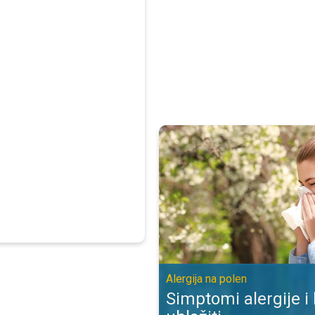
Simptomi alergije i kako ih ublažit
Alergija na polen
Simptomi alergije i