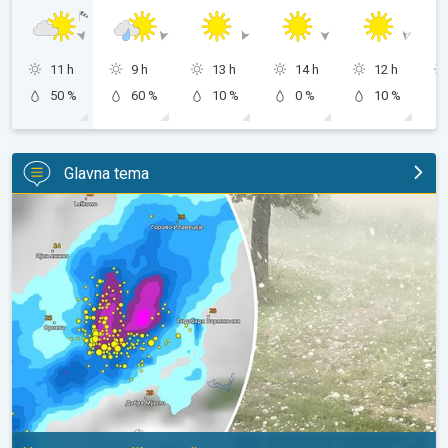
11 h
9 h
13 h
14 h
12 h
50 %
60 %
10 %
0 %
10 %
Glavna tema
Krupna zrna grada u Poljskoj. Nevreme pogodilo naselja. . .