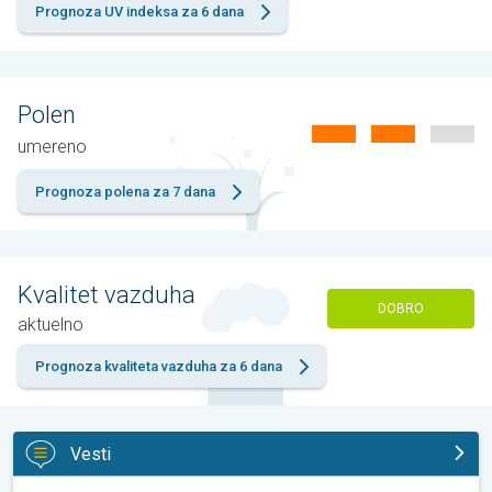
Prognoza UV indeksa za 6 dana
Polen
umereno
Prognoza polena za 7 dana
Kvalitet vazduha
DOBRO
aktuelno
Prognoza kvaliteta vazduha za 6 dana
Vesti