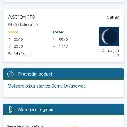
Astro-info
danas
04:40 lokalno vreme
Sunce
Mesec
06:16
00:45
20:30
17:17
Opadajući
14h 14min
srp
Prethodni podaci
Meteorološka stanica Gorna Oryahovica
Merenja u regionu
-
Gorna Oryahovica (86m)