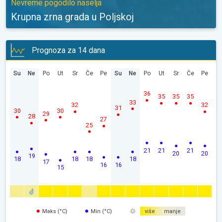
Nevreme pogodilo naselja
Krupna zrna grada u Poljskoj
Prognoza za 14 dana
Su
Ne
Po
Ut
Sr
Če
Pe
Su
Ne
Po
Ut
Sr
Če
Pe
36
35
35
35
33
32
32
31
30
30
29
28
27
25
21
21
21
20
20
19
18
18
18
18
17
16
16
15
Maks (°C)
Min (°C)
više
manje