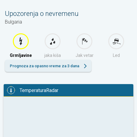
Upozorenja o nevremenu
Bulgaria
Grmljavine
jaka kiša
Jak vetar
Led
Prognoza za opasno vreme za 3 dana
TemperaturaRadar