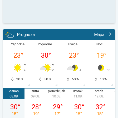
Prognoza
Mapa
Prepodne
Popodne
Uveče
Noću
23
°
30
°
23
°
19
°
20 %
50 %
50 %
10 %
danas
sutra
ponedeljak
utorak
sreda
če
08.08.
09.08.
10.08.
11.08.
12.08.
1
subota, 08. 08.
nedelja, 09. 08.
ponedeljak, 10. 08.
utorak, 11. 08.
sreda, 12. 08
30
°
28
°
29
°
30
°
32
°
18
°
19
°
17
°
15
°
18
°