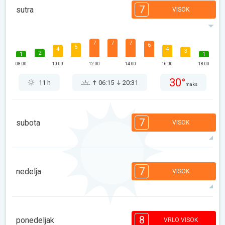
7
sutra
VISOK
7
7
7
6
5
4
4
3
2
1
1
08:00
10:00
12:00
14:00
16:00
18:00
30°
11 h
06:15
20:31
maks
7
subota
VISOK
7
7
6
5
4
4
4
2
2
1
1
7
nedelja
VISOK
08:00
10:00
12:00
14:00
16:00
18:00
30°
11 h
06:16
20:30
maks
7
6
5
4
4
3
2
2
1
1
8
ponedeljak
VRLO VISOK