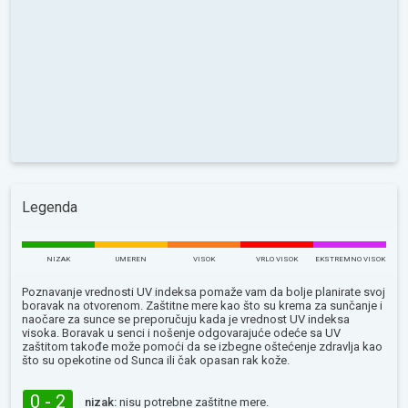
Legenda
NIZAK
UMEREN
VISOK
VRLO VISOK
EKSTREMNO VISOK
Poznavanje vrednosti UV indeksa pomaže vam da bolje planirate svoj
boravak na otvorenom. Zaštitne mere kao što su krema za sunčanje i
naočare za sunce se preporučuju kada je vrednost UV indeksa
visoka. Boravak u senci i nošenje odgovarajuće odeće sa UV
zaštitom takođe može pomoći da se izbegne oštećenje zdravlja kao
što su opekotine od Sunca ili čak opasan rak kože.
0 - 2
nizak:
nisu potrebne zaštitne mere.