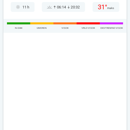
31°
11 h
06:14
20:32
maks
NIZAK
UMEREN
VISOK
VRLO VISOK
EKSTREMNO VISOK