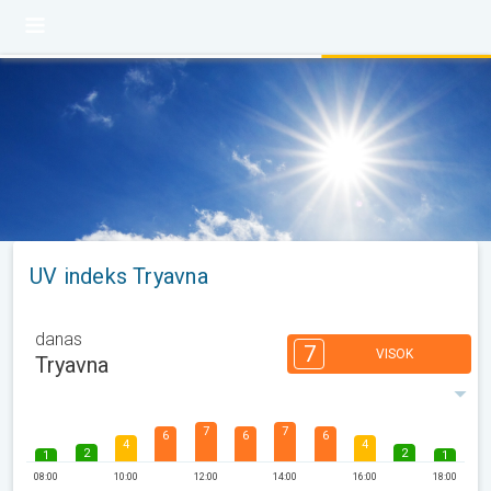
UV indeks Tryavna
danas
7
VISOK
Tryavna
7
7
6
6
6
4
4
2
2
1
1
08:00
10:00
12:00
14:00
16:00
18:00