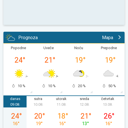
Prognoza
Mapa
Popodne
Uveče
Noću
Prepodne
24
°
21
°
19
°
19
°
10 %
10 %
20 %
50 %
danas
sutra
utorak
sreda
četvrtak
p
09.08.
10.08.
11.08.
12.08.
13.08.
1
nedelja, 09. 08.
ponedeljak, 10. 08.
utorak, 11. 08.
sreda, 12. 08.
četvrtak, 13.
24
°
20
°
18
°
21
°
26
°
16
°
19
°
16
°
13
°
16
°