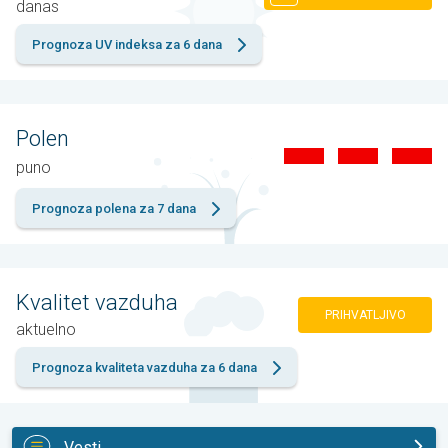
danas
Prognoza UV indeksa za 6 dana
Polen
puno
Prognoza polena za 7 dana
Kvalitet vazduha
PRIHVATLJIVO
aktuelno
Prognoza kvaliteta vazduha za 6 dana
Vesti