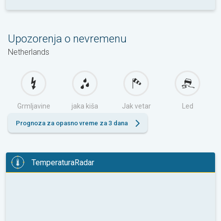
Upozorenja o nevremenu
Netherlands
Grmljavine
jaka kiša
Jak vetar
Led
Prognoza za opasno vreme za 3 dana
TemperaturaRadar