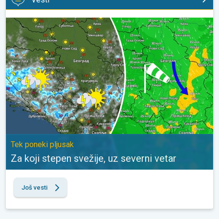
Za koji stepen svežije, uz severni vetar. Tek poneki pljusak. . .
Tek poneki pljusak
Za koji stepen svežije, uz severni vetar
Još vesti