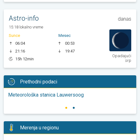
Astro-info
danas
15:18 lokalno vreme
Sunce
Mesec
06:04
00:53
21:16
19:47
Opadajući
15h 12min
srp
Prethodni podaci
Meteorološka stanica Lauwersoog
Merenja u regionu