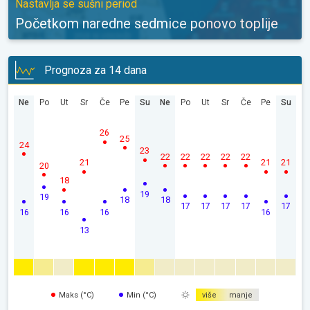
Nastavlja se sušni period
Početkom naredne sedmice ponovo toplije
Prognoza za 14 dana
Ne
Po
Ut
Sr
Če
Pe
Su
Ne
Po
Ut
Sr
Če
Pe
Su
26
25
24
23
22
22
22
22
22
21
21
21
20
18
19
19
18
18
17
17
17
17
17
16
16
16
16
13
Maks (°C)
Min (°C)
više
manje