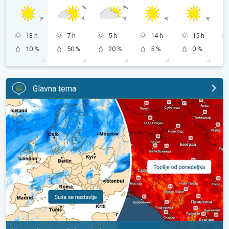
13 h
7 h
5 h
14 h
15 h
10 %
50 %
20 %
5 %
0 %
Glavna tema
Početkom naredne sedmice ponovo toplije. Nastavlja se sušni p