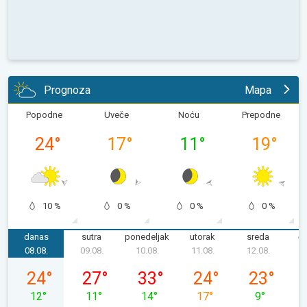
Prognoza
Mapa
Popodne
Uveče
Noću
Prepodne
24
°
17
°
11
°
19
°
10 %
0 %
0 %
0 %
danas
sutra
ponedeljak
utorak
sreda
če
08.08.
09.08.
10.08.
11.08.
12.08.
1
subota, 08. 08.
nedelja, 09. 08.
ponedeljak, 10. 08.
utorak, 11. 08.
sreda, 12. 08
24
°
27
°
33
°
24
°
23
°
12
°
11
°
14
°
17
°
9
°