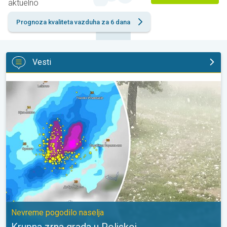
aktuelno
Prognoza kvaliteta vazduha za 6 dana
Vesti
Krupna zrna grada u Poljskoj. Nevreme pogodilo naselja. . .
Nevreme pogodilo naselja
Krupna zrna grada u Poljskoj