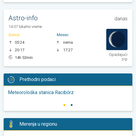
Astro-info
danas
14:07 lokalno vreme
Sunce
Mesec
05:24
nema
20:17
17:27
Opadajući
14h 53min
srp
Prethodni podaci
Meteorološka stanica Racibórz
Merenja u regionu