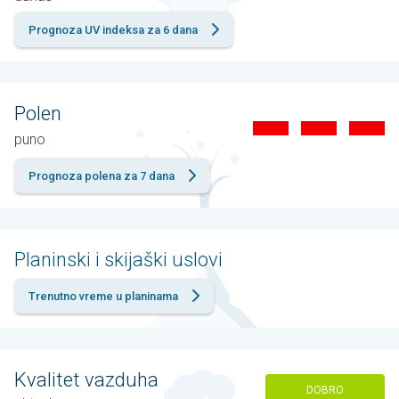
Prognoza UV indeksa za 6 dana
Polen
puno
Prognoza polena za 7 dana
Planinski i skijaški uslovi
Trenutno vreme u planinama
Kvalitet vazduha
DOBRO