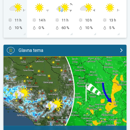
11 h
14 h
11 h
10 h
13 h
10 %
0 %
60 %
10 %
5 %
Glavna tema
Za koji stepen svežije, uz severni vetar. Tek poneki pljusak. . .