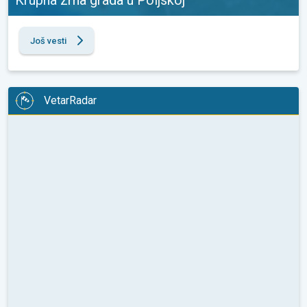
Još vesti
VetarRadar