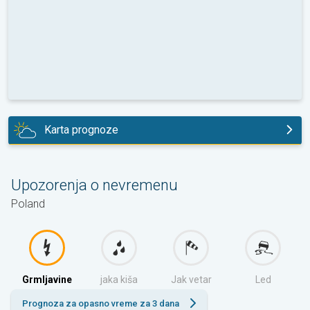
Karta prognoze
danas
Upozorenja o nevremenu
Poland
Grmljavine
jaka kiša
Jak vetar
Led
Prognoza za opasno vreme za 3 dana