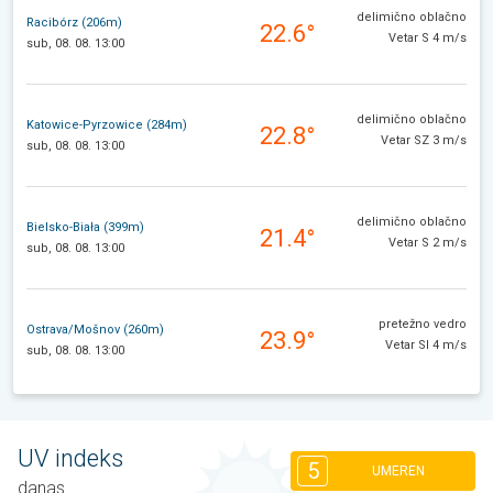
delimično oblačno
Racibórz (206m)
22.6°
Vetar S 4 m/s
sub, 08. 08. 13:00
delimično oblačno
Katowice-Pyrzowice (284m)
22.8°
Vetar SZ 3 m/s
sub, 08. 08. 13:00
delimično oblačno
Bielsko-Biała (399m)
21.4°
Vetar S 2 m/s
sub, 08. 08. 13:00
pretežno vedro
Ostrava/Mošnov (260m)
23.9°
Vetar SI 4 m/s
sub, 08. 08. 13:00
UV indeks
5
UMEREN
danas