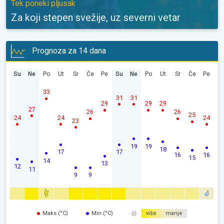
Tek poneki pljusak
Za koji stepen svežije, uz severni vetar
Prognoza za 14 dana
Su
Ne
Po
Ut
Sr
Če
Pe
Su
Ne
Po
Ut
Sr
Če
Pe
33
31
31
29
29
29
27
26
26
25
24
24
24
23
19
19
18
17
17
16
16
15
14
13
12
11
9
9
Maks (°C)
Min (°C)
više
manje