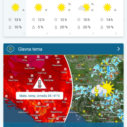
13 h
12 h
12 h
10 h
14 h
10 %
5 %
20 %
20 %
10 %
Glavna tema
Vruće, ali i malo nestabilnije. Neznatno svežije u subotu. . .