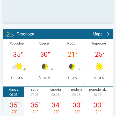
Prognoza
Mapa
Popodne
Uveče
Noću
Prepodne
35
°
30
°
21
°
25
°
10 %
10 %
0 %
0 %
danas
sutra
subota
nedelja
ponedeljak
u
06.08.
07.08.
08.08.
09.08.
10.08.
1
četvrtak, 06. 08.
petak, 07. 08.
subota, 08. 08.
nedelja, 09. 08.
ponedeljak, 
35
°
35
°
34
°
33
°
33
°
20
°
21
°
23
°
23
°
21
°