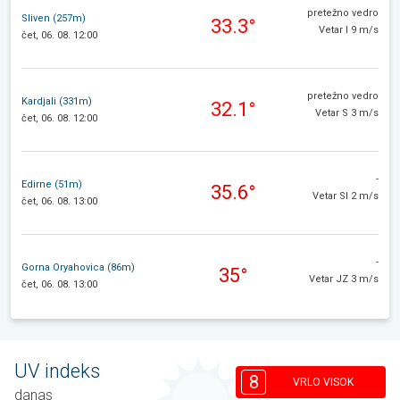
pretežno vedro
Sliven (257m)
33.3°
Vetar I 9 m/s
čet, 06. 08. 12:00
pretežno vedro
Kardjali (331m)
32.1°
Vetar S 3 m/s
čet, 06. 08. 12:00
-
Edirne (51m)
35.6°
Vetar SI 2 m/s
čet, 06. 08. 13:00
-
Gorna Oryahovica (86m)
35°
Vetar JZ 3 m/s
čet, 06. 08. 13:00
UV indeks
8
VRLO VISOK
danas