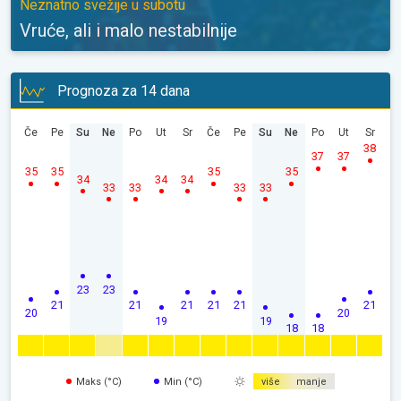
Neznatno svežije u subotu
Vruće, ali i malo nestabilnije
Prognoza za 14 dana
Če
Pe
Su
Ne
Po
Ut
Sr
Če
Pe
Su
Ne
Po
Ut
Sr
38
37
37
35
35
35
35
34
34
34
33
33
33
33
23
23
21
21
21
21
21
21
20
20
19
19
18
18
Maks (°C)
Min (°C)
više
manje