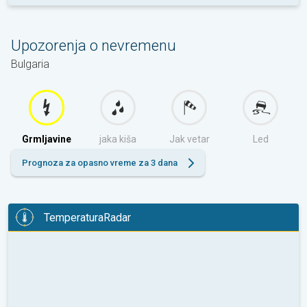
Upozorenja o nevremenu
Bulgaria
Grmljavine
jaka kiša
Jak vetar
Led
Prognoza za opasno vreme za 3 dana
TemperaturaRadar