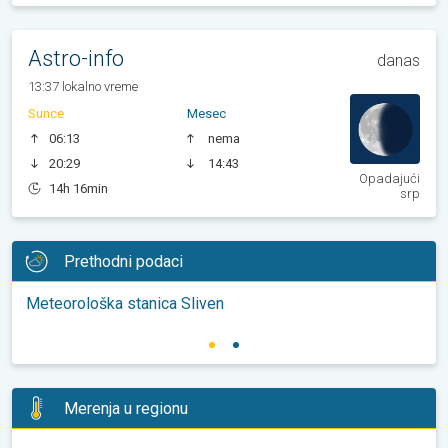
Astro-info
danas
13:37 lokalno vreme
Sunce
Mesec
06:13
nema
20:29
14:43
Opadajući
14h 16min
srp
Prethodni podaci
Meteorološka stanica Sliven
Merenja u regionu