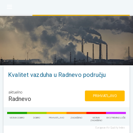
Kvalitet vazduha u Radnevo području
aktuelno
PRIHVATLJIVO
Radnevo
VEOMA DOBRO
DOBRO
PRIHVATLJIVO
ZAGAĐENO
VEOMA
EKSTREMNO LOŠE
ZAGAĐENO
European Air Quality Index