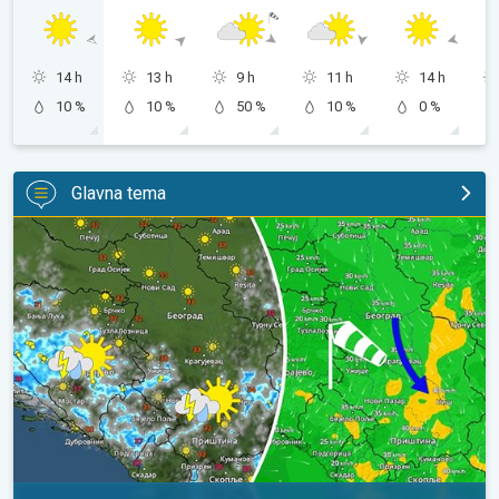
14 h
13 h
9 h
11 h
14 h
10 %
10 %
50 %
10 %
0 %
Glavna tema
Za koji stepen svežije, uz severni vetar. Tek poneki pljusak. . .