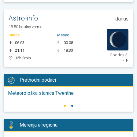
Astro-info
danas
18:50 lokalno vreme
Sunce
Mesec
06:03
00:08
21:11
18:33
Opadajući
15h 8min
srp
Prethodni podaci
Meteorološka stanica Twenthe
Merenja u regionu