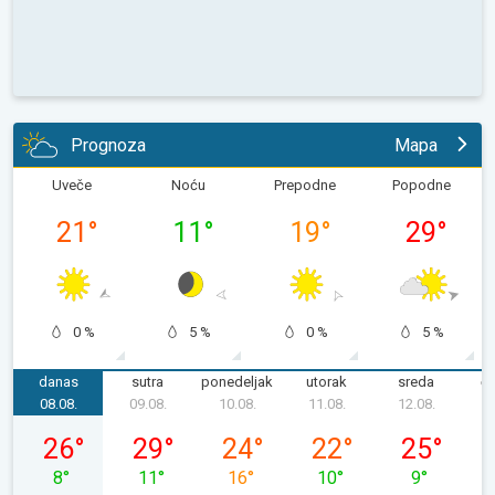
Prognoza
Mapa
Uveče
Noću
Prepodne
Popodne
21
°
11
°
19
°
29
°
0 %
5 %
0 %
5 %
danas
sutra
ponedeljak
utorak
sreda
če
08.08.
09.08.
10.08.
11.08.
12.08.
1
subota, 08. 08.
nedelja, 09. 08.
ponedeljak, 10. 08.
utorak, 11. 08.
sreda, 12. 08
26
°
29
°
24
°
22
°
25
°
8
°
11
°
16
°
10
°
9
°