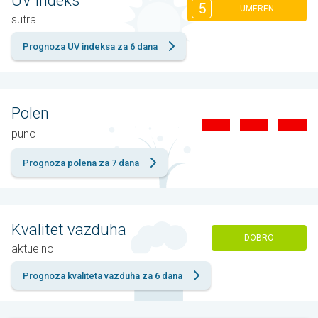
UV indeks
5
UMEREN
sutra
Prognoza UV indeksa za 6 dana
Polen
puno
Prognoza polena za 7 dana
Kvalitet vazduha
DOBRO
aktuelno
Prognoza kvaliteta vazduha za 6 dana