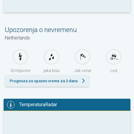
Upozorenja o nevremenu
Netherlands
Grmljavine
jaka kiša
Jak vetar
Led
Prognoza za opasno vreme za 3 dana
TemperaturaRadar