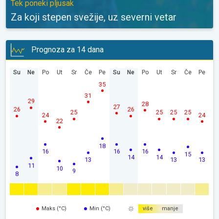
Tek poneki pljusak
Za koji stepen svežije, uz severni vetar
Prognoza za 14 dana
Su
Ne
Po
Ut
Sr
Če
Pe
Su
Ne
Po
Ut
Sr
Če
Pe
35
31
29
28
27
26
26
25
25
25
25
24
24
22
18
16
16
16
15
14
14
13
13
13
11
10
9
8
Maks (°C)
Min (°C)
više
manje