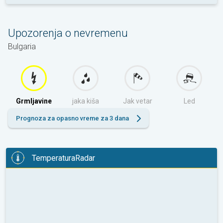
Upozorenja o nevremenu
Bulgaria
Grmljavine
jaka kiša
Jak vetar
Led
Prognoza za opasno vreme za 3 dana
TemperaturaRadar