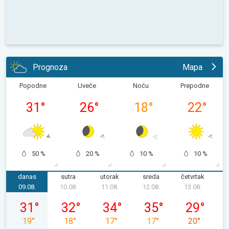
Prognoza
Mapa
Popodne
Uveče
Noću
Prepodne
31
°
26
°
18
°
22
°
50 %
20 %
10 %
10 %
danas
sutra
utorak
sreda
četvrtak
p
09.08.
10.08.
11.08.
12.08.
13.08.
1
nedelja, 09. 08.
ponedeljak, 10. 08.
utorak, 11. 08.
sreda, 12. 08.
četvrtak, 13.
31
°
32
°
34
°
35
°
29
°
19
°
18
°
17
°
17
°
20
°