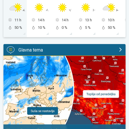
11 h
14 h
14 h
13 h
10 h
50 %
10 %
0 %
5 %
50 %
Glavna tema
Početkom naredne sedmice ponovo toplije. Nastavlja se sušni p