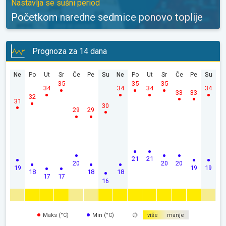
Nastavlja se sušni period
Početkom naredne sedmice ponovo toplije
Prognoza za 14 dana
Ne
Po
Ut
Sr
Če
Pe
Su
Ne
Po
Ut
Sr
Če
Pe
Su
35
35
35
34
34
34
34
33
33
32
31
30
29
29
21
21
20
20
20
19
19
19
18
18
18
17
17
16
Maks (°C)
Min (°C)
više
manje