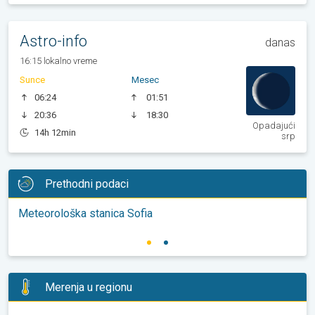
Astro-info
danas
16:15 lokalno vreme
Sunce
Mesec
06:24
01:51
20:36
18:30
Opadajući
14h 12min
srp
Prethodni podaci
Meteorološka stanica Sofia
Merenja u regionu