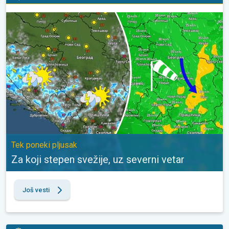
Za koji stepen svežije, uz severni vetar. Tek poneki pljusak. . .
Tek poneki pljusak
Za koji stepen svežije, uz severni vetar
Još vesti