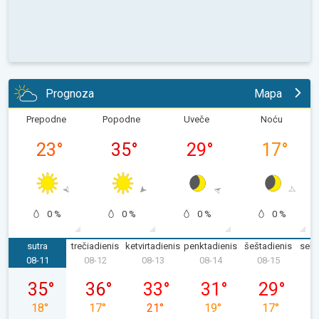
Prognoza
Mapa
Prepodne
Popodne
Uveče
Noću
23
°
35
°
29
°
17
°
0 %
0 %
0 %
0 %
sutra
trečiadienis
ketvirtadienis
penktadienis
šeštadienis
sekm
08-11
08-12
08-13
08-14
08-15
0
08-11, antradienis
08-12, trečiadienis
08-13, ketvirtadienis
08-14, penktadienis
08-15, šešta
35
°
36
°
33
°
31
°
29
°
18
°
17
°
21
°
19
°
17
°