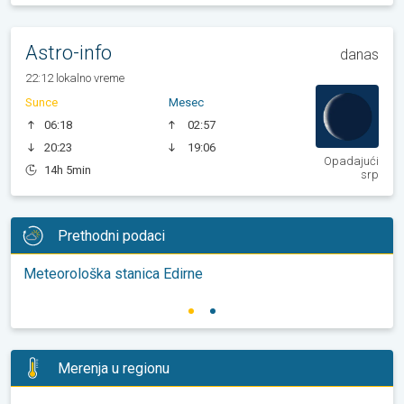
Astro-info
danas
22:12 lokalno vreme
Sunce
Mesec
06:18
02:57
20:23
19:06
Opadajući
14h 5min
srp
Prethodni podaci
Meteorološka stanica Edirne
Merenja u regionu