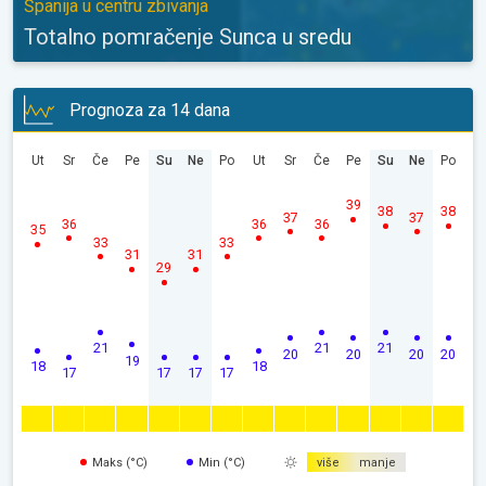
Španija u centru zbivanja
Totalno pomračenje Sunca u sredu
Prognoza za 14 dana
Ut
Sr
Če
Pe
Su
Ne
Po
Ut
Sr
Če
Pe
Su
Ne
Po
39
38
38
37
37
36
36
36
35
33
33
31
31
29
21
21
21
20
20
20
20
19
18
18
17
17
17
17
Maks (°C)
Min (°C)
više
manje