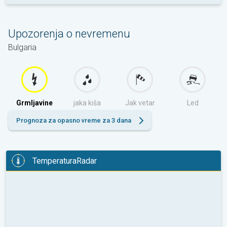
Upozorenja o nevremenu
Bulgaria
Grmljavine
jaka kiša
Jak vetar
Led
Prognoza za opasno vreme za 3 dana
TemperaturaRadar