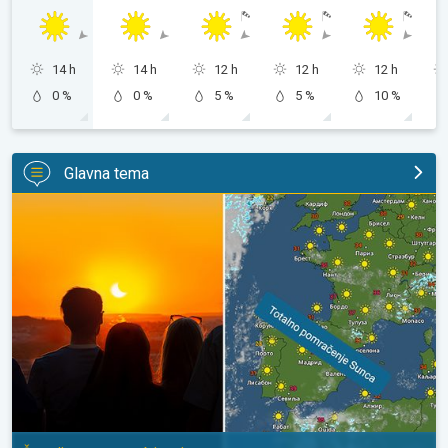
14 h
14 h
12 h
12 h
12 h
0 %
0 %
5 %
5 %
10 %
Glavna tema
Totalno pomračenje Sunca u sredu. Španija u centru zbivanja. . .