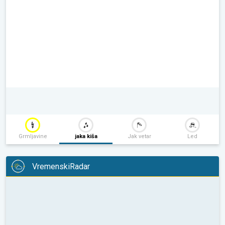
Grmljavine
jaka kiša
Jak vetar
Led
VremenskiRadar