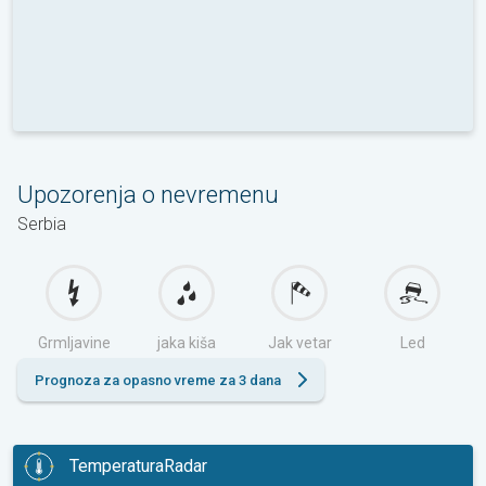
Upozorenja o nevremenu
Serbia
Grmljavine
jaka kiša
Jak vetar
Led
Prognoza za opasno vreme za 3 dana
TemperaturaRadar