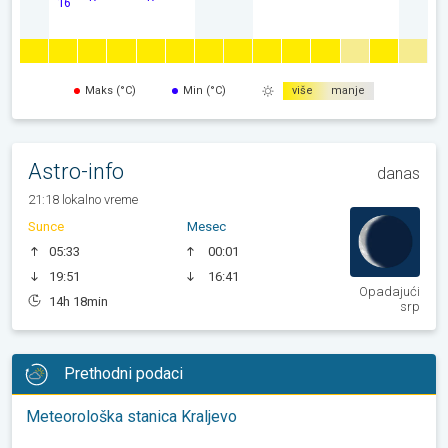
16
Maks (°C)
Min (°C)
više
manje
Astro-info
danas
21:18 lokalno vreme
Sunce
Mesec
05:33
00:01
19:51
16:41
Opadajući
14h 18min
srp
Prethodni podaci
Meteorološka stanica Kraljevo