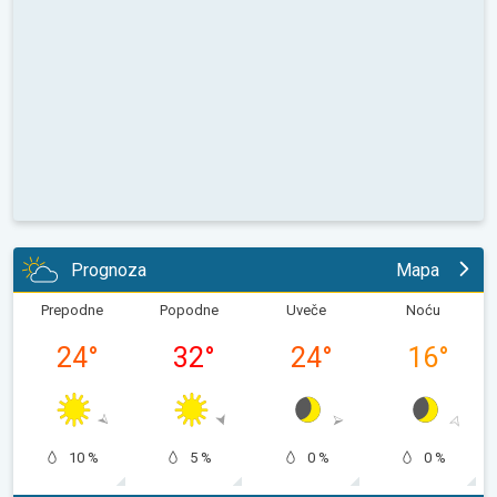
Prognoza
Mapa
Prepodne
Popodne
Uveče
Noću
24
°
32
°
24
°
16
°
10 %
5 %
0 %
0 %