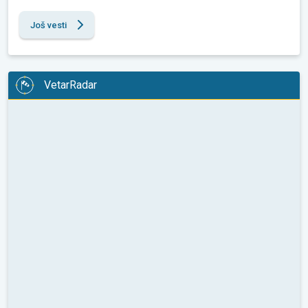
Još vesti
VetarRadar