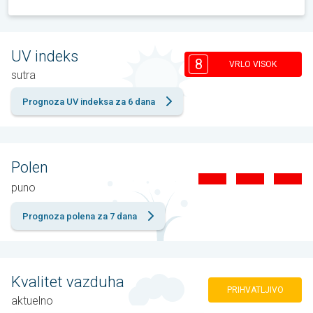
UV indeks
8
VRLO VISOK
sutra
Prognoza UV indeksa za 6 dana
Polen
puno
Prognoza polena za 7 dana
Kvalitet vazduha
PRIHVATLJIVO
aktuelno