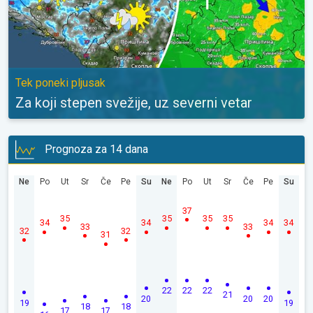
Tek poneki pljusak
Za koji stepen svežije, uz severni vetar
Prognoza za 14 dana
Ne
Po
Ut
Sr
Če
Pe
Su
Ne
Po
Ut
Sr
Če
Pe
Su
37
35
35
35
35
34
34
34
34
33
33
32
32
31
22
22
22
21
20
20
20
19
19
18
18
17
17