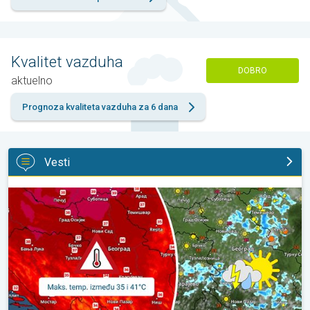
Kvalitet vazduha
DOBRO
aktuelno
Prognoza kvaliteta vazduha za 6 dana
Vesti
Vruće, ali i malo nestabilnije. Neznatno svežije u subotu. . .