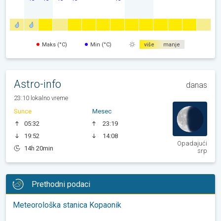
Maks (°C)
Min (°C)
više
manje
Astro-info
danas
23:10 lokalno vreme
Sunce
Mesec
05:32
23:19
19:52
14:08
Opadajući
14h 20min
srp
Prethodni podaci
Meteorološka stanica Kopaonik