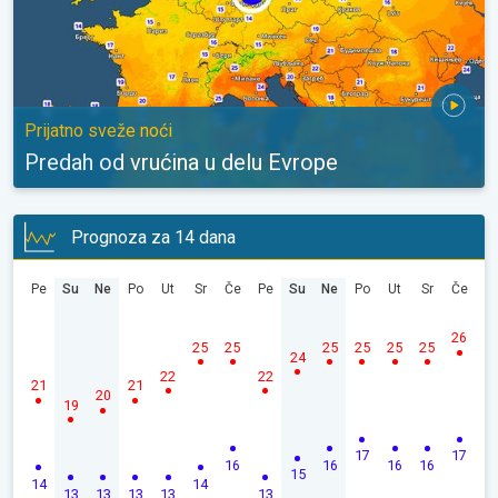
Prijatno sveže noći
Predah od vrućina u delu Evrope
Prognoza za 14 dana
Pe
Su
Ne
Po
Ut
Sr
Če
Pe
Su
Ne
Po
Ut
Sr
Če
26
25
25
25
25
25
25
24
22
22
21
21
20
19
17
17
16
16
16
16
15
14
14
13
13
13
13
13