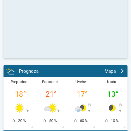
Prognoza
Mapa
Prepodne
Popodne
Uveče
Noću
18
°
21
°
17
°
13
°
20 %
50 %
60 %
10 %