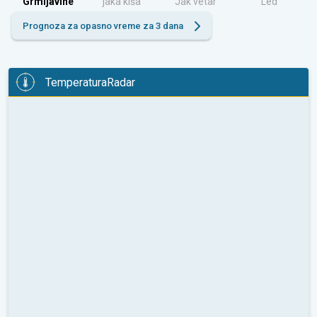
Grmljavine
jaka kiša
Jak vetar
Led
Prognoza za opasno vreme za 3 dana
TemperaturaRadar