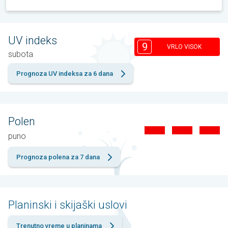
UV indeks
9
VRLO VISOK
subota
Prognoza UV indeksa za 6 dana
Polen
puno
Prognoza polena za 7 dana
Planinski i skijaški uslovi
Trenutno vreme u planinama