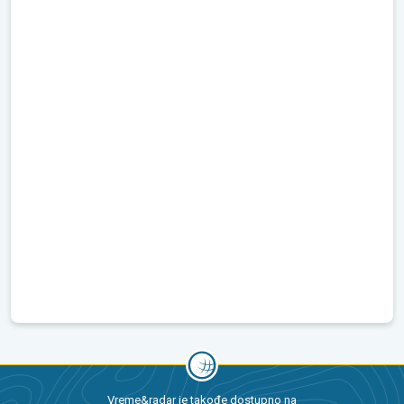
Vreme&radar je takođe dostupno na