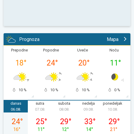
Prognoza
Mapa
Prepodne
Popodne
Uveče
Noću
18
°
24
°
20
°
11
°
10 %
10 %
10 %
0 %
danas
sutra
subota
nedelja
ponedeljak
u
06.08.
07.08.
08.08.
09.08.
10.08.
1
četvrtak, 06. 08.
petak, 07. 08.
subota, 08. 08.
nedelja, 09. 08.
ponedeljak, 
24
°
25
°
29
°
33
°
29
°
16
°
11
°
12
°
14
°
21
°