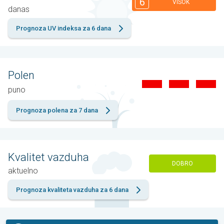
6
VISOK
danas
Prognoza UV indeksa za 6 dana
Polen
puno
Prognoza polena za 7 dana
Kvalitet vazduha
DOBRO
aktuelno
Prognoza kvaliteta vazduha za 6 dana