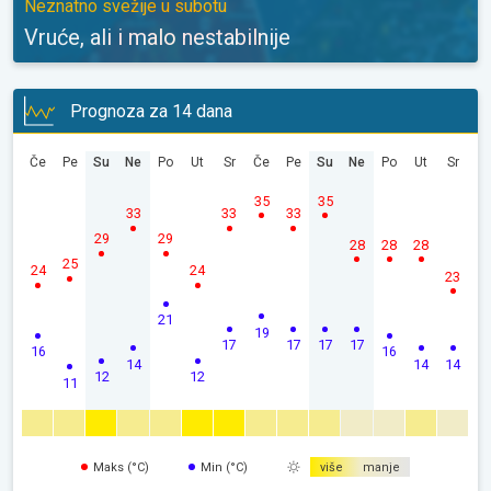
Neznatno svežije u subotu
Vruće, ali i malo nestabilnije
Prognoza za 14 dana
Če
Pe
Su
Ne
Po
Ut
Sr
Če
Pe
Su
Ne
Po
Ut
Sr
35
35
33
33
33
29
29
28
28
28
25
24
24
23
21
19
17
17
17
17
16
16
14
14
14
12
12
11
Maks (°C)
Min (°C)
više
manje