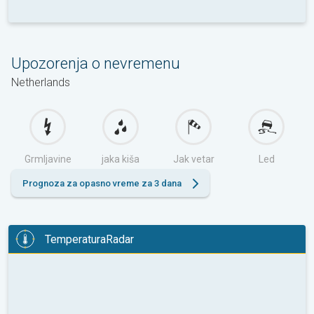
Upozorenja o nevremenu
Netherlands
Grmljavine
jaka kiša
Jak vetar
Led
Prognoza za opasno vreme za 3 dana
TemperaturaRadar