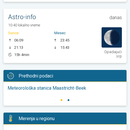
Astro-info
danas
10:40 lokalno vreme
Sunce
Mesec
06:09
23:45
21:13
15:43
Opadajući
15h 4min
srp
Prethodni podaci
Meteorološka stanica Maastricht-Beek
Merenja u regionu