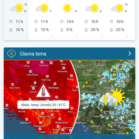
11 h
11 h
14 h
10 h
10 h
10 %
10 %
0 %
20 %
20 %
Glavna tema
Vruće, ali i malo nestabilnije. Neznatno svežije u subotu. . .