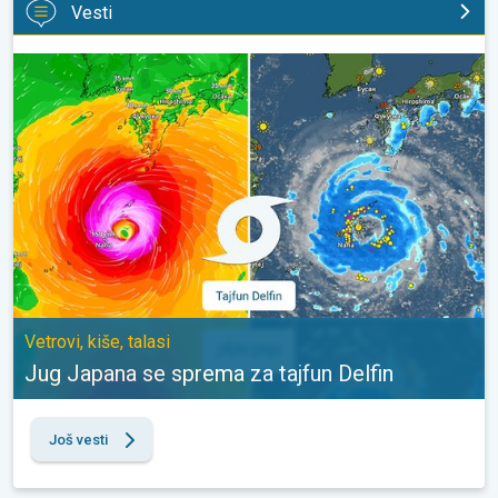
Vesti
Jug Japana se sprema za tajfun Delfin. Vetrovi, kiše, talasi. . .
Vetrovi, kiše, talasi
Jug Japana se sprema za tajfun Delfin
Još vesti