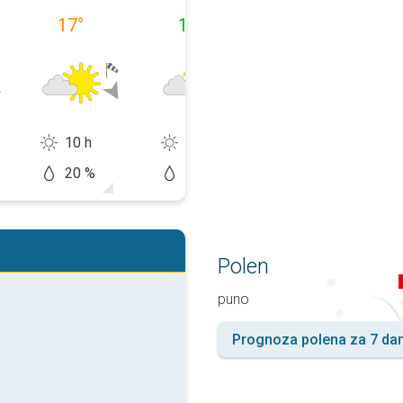
17
°
13
°
15
°
10 h
11 h
14 h
20 %
10 %
20 %
Polen
puno
Prognoza polena za 7 da