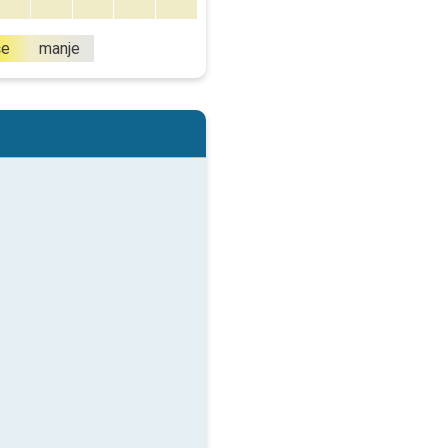
še
manje