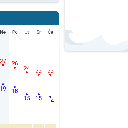
Ne
Po
Ut
Sr
Če
27
26
24
23
23
19
18
15
15
14