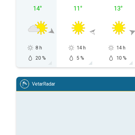
14
°
11
°
13
°
8 h
14 h
14 h
20 %
5 %
10 %
VetarRadar