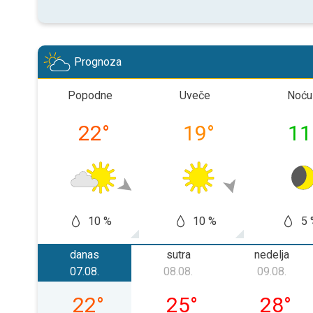
Prognoza
Popodne
Uveče
Noću
22
°
19
°
11
10 %
10 %
5 
danas
sutra
nedelja
07.08.
08.08.
09.08.
petak, 07. 08.
subota, 08. 08.
nedelja, 
22
°
25
°
28
°