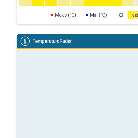
Maks (°C)
Min (°C)
vi
TemperaturaRadar