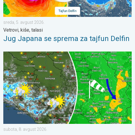
sreda, 5. avgust 2026.
Vetrovi, kiše, talasi
Jug Japana se sprema za tajfun Delfin
Za koji stepen svežije, uz severni vetar. Tek poneki pljusak. . .
subota, 8. avgust 2026.