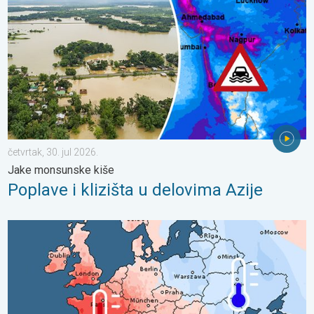
četvrtak, 30. jul 2026.
Jake monsunske kiše
Poplave i klizišta u delovima Azije
Izražen vremenski kontrast u julu. Podeljeno vreme u Evropi. . 