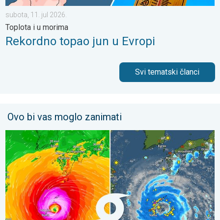
subota, 11. jul 2026.
Toplota i u morima
Rekordno topao jun u Evropi
Svi tematski članci
Ovo bi vas moglo zanimati
Jug Japana se sprema za tajfun Delfin. Vetrovi, kiše, talasi. . .