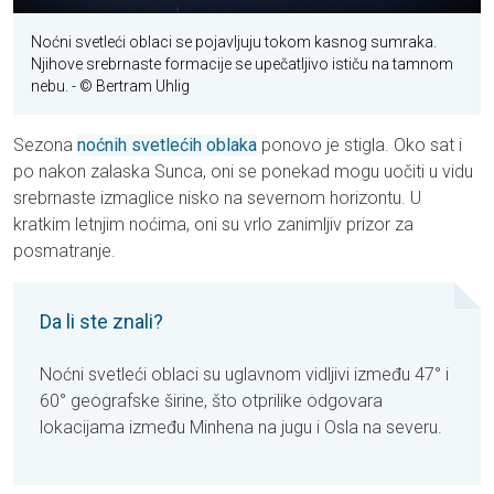
Noćni svetleći oblaci se pojavljuju tokom kasnog sumraka.
Njihove srebrnaste formacije se upečatljivo ističu na tamnom
nebu.
- © Bertram Uhlig
Sezona
noćnih svetlećih oblaka
ponovo je stigla. Oko sat i
po nakon zalaska Sunca, oni se ponekad mogu uočiti u vidu
srebrnaste izmaglice nisko na severnom horizontu. U
kratkim letnjim noćima, oni su vrlo zanimljiv prizor za
posmatranje.
Da li ste znali?
Noćni svetleći oblaci su uglavnom vidljivi između 47° i
60° geografske širine, što otprilike odgovara
lokacijama između Minhena na jugu i Osla na severu.