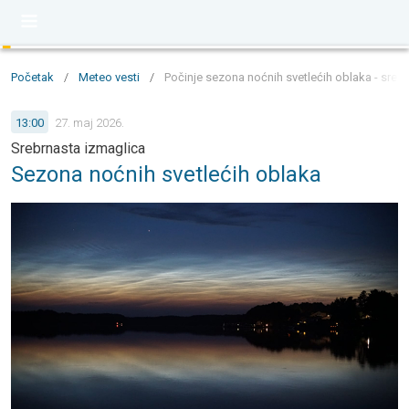
Početak
/
Meteo vesti
/
Počinje sezona noćnih svetlećih oblaka - sre
13:00
27. maj 2026.
Srebrnasta izmaglica
Sezona noćnih svetlećih oblaka