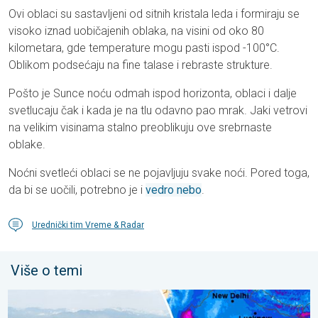
Ovi oblaci su sastavljeni od sitnih kristala leda i formiraju se
visoko iznad uobičajenih oblaka, na visini od oko 80
kilometara, gde temperature mogu pasti ispod -100°C.
Oblikom podsećaju na fine talase i rebraste strukture.
Pošto je Sunce noću odmah ispod horizonta, oblaci i dalje
svetlucaju čak i kada je na tlu odavno pao mrak. Jaki vetrovi
na velikim visinama stalno preoblikuju ove srebrnaste
oblake.
Noćni svetleći oblaci se ne pojavljuju svake noći. Pored toga,
da bi se uočili, potrebno je i
vedro nebo
.
Urednički tim Vreme & Radar
Više o temi
Poplave i klizišta u delovima Azije. Jake monsunske kiše. . . čet