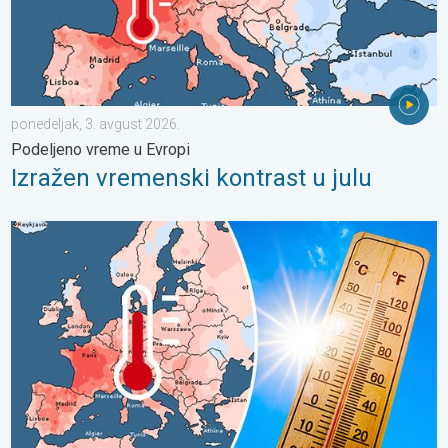
ponedeljak, 3. avgust 2026.
Podeljeno vreme u Evropi
Izražen vremenski kontrast u julu
Rekordno topao jun u Evropi. Toplota i u morima. . . subota, 11.