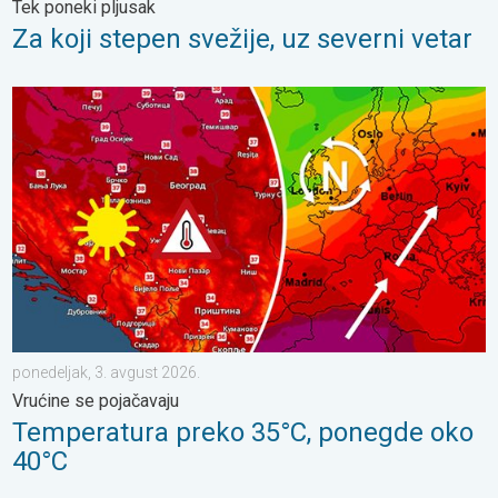
Tek poneki pljusak
Za koji stepen svežije, uz severni vetar
Temperatura preko 35°C, ponegde oko 40°C. Vrućine se pojačav
ponedeljak, 3. avgust 2026.
Vrućine se pojačavaju
Temperatura preko 35°C, ponegde oko
40°C