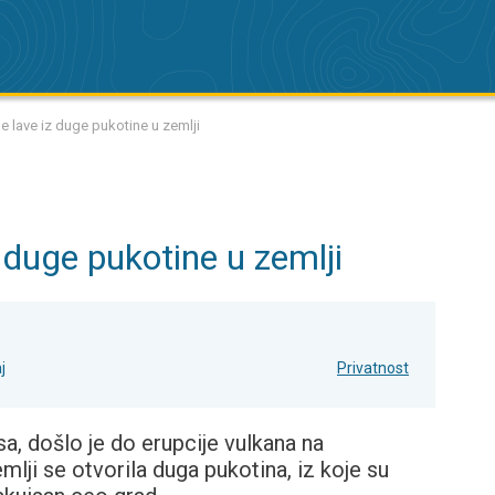
e lave iz duge pukotine u zemlji
 duge pukotine u zemlji
j
Privatnost
a, došlo je do erupcije vulkana na
mlji se otvorila duga pukotina, iz koje su