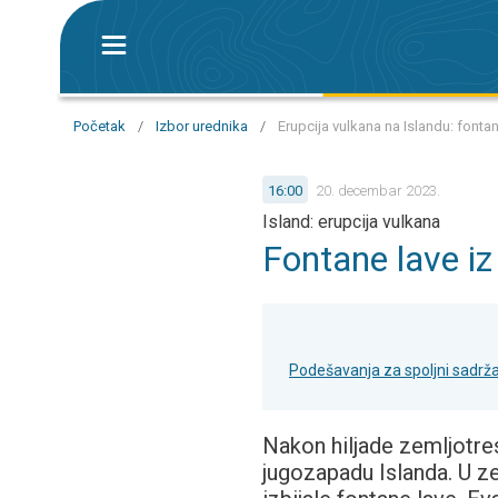
Početak
/
Izbor urednika
/
Erupcija vulkana na Islandu: fontan
16:00
20. decembar 2023.
Island: erupcija vulkana
Fontane lave iz
Podešavanja za spoljni sadrža
Nakon hiljade zemljotres
jugozapadu Islanda. U ze