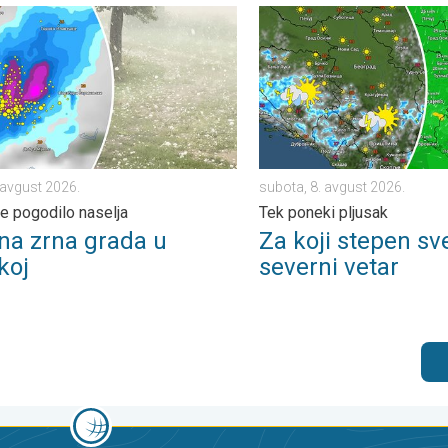
alasi. . . sreda, 5. avgust 2026.
zrna grada u Poljskoj. Nevreme pogodilo naselja. . . petak, 7. av
Za koji stepen svežije, uz s
. avgust 2026.
subota, 8. avgust 2026.
 pogodilo naselja
Tek poneki pljusak
na zrna grada u
Za koji stepen sve
koj
severni vetar