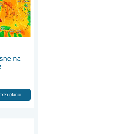
sne na
e
tski članci