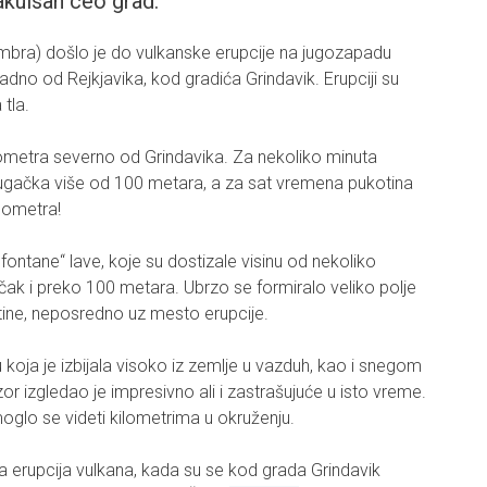
vakuisan ceo grad.
mbra) došlo je do vulkanske erupcije na jugozapadu
dno od Rejkjavika, kod gradića Grindavik. Erupciji su
tla.
lometra severno od Grindavika. Za nekoliko minuta
 dugačka više od 100 metara, a za sat vremena pukotina
ilometra!
 „fontane“ lave, koje su dostizale visinu od nekoliko
čak i preko 100 metara. Ubrzo se formiralo veliko polje
kotine, neposredno uz mesto erupcije.
vu koja je izbijala visoko iz zemlje u vazduh, kao i snegom
or izgledao je impresivno ali i zastrašujuće u isto vreme.
oglo se videti kilometrima u okruženju.
 erupcija vulkana, kada su se kod grada Grindavik