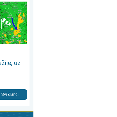
gust 2026.
everni vetar. Tek poneki pljusak. . . subota, 8. avgust 2026.
žije, uz
Svi članci