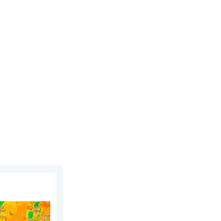
ak, 3. avgust 2026.
stoku Evrope. Vrućina i jaki vetrovi. . . petak, 31. jul 2026.