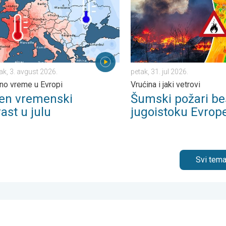
ak, 3. avgust 2026.
petak, 31. jul 2026.
no vreme u Evropi
Vrućina i jaki vetrovi
žen vremenski
Šumski požari be
ast u julu
jugoistoku Evrop
Svi tema