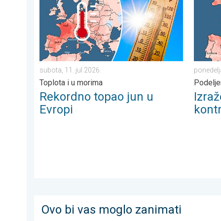
subota, 11. jul 2026.
ponedelj
Toplota i u morima
Podelje
Rekordno topao jun u
Izra
Evropi
kontr
Ovo bi vas moglo zanimati