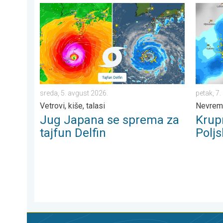
Jug Japana se sprema za tajfun Delfin. Vetrovi, kiše, t
Krupna 
sreda, 5. avgust 2026.
petak, 7
Vetrovi, kiše, talasi
Nevreme
Jug Japana se sprema za
Krup
tajfun Delfin
Poljs