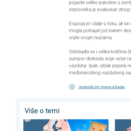
pojavile velike pukotine u zeml
stanovnika je evakuisan zbog ri
Erupcija je i dalje u toku, ali s
mogla potrajati još barem des
vrate svojim kućama.
Oslobađa se i velika količina 
sumpor-dioksida, koje vetar r
vazduha. Ipak, oblak pepela n
međunarodnog vazdušnog sao
Urednički tim Vreme & Radar
Više o temi
Rekordno topao jun u Evropi. Toplota i u morima. . . s
Izražen