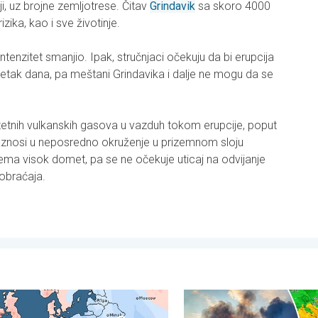
ji, uz brojne zemljotrese. Čitav
Grindavik
sa skoro 4000
zika, kao i sve životinje.
e intenzitet smanjio. Ipak, stručnjaci očekuju da bi erupcija
etak dana, pa meštani Grindavika i dalje ne mogu da se
štetnih vulkanskih gasova u vazduh tokom erupcije, poput
aznosi u neposredno okruženje u prizemnom sloju
ema visok domet, pa se ne očekuje uticaj na odvijanje
braćaja.
ubota, 11. jul 2026.
 vremenski kontrast u julu. Podeljeno vreme u Evropi. . . ponedelj
Šumski požari besne na jugoi