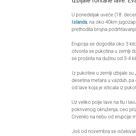
izbijale fontane lave. E
U ponedeljak uveče (18. dece
Islanda
, na oko 40km jugozapa
prethodila brojna podrhtavanja 
Erupcija se dogodila oko 3 ki
otvorila se pukotina u zemlji
se proširila na dužinu od 3-4 k
Iz pukotine u zemlji izbijale su
desetina metara u vazduh, pa 
od lave koja je isticala iz pu
Uz veliko polje lave na tlu i la
pokrivenog okruženja, ceo priz
Crvenilo na nebu od erupcije m
Još od novembra se isčekivala