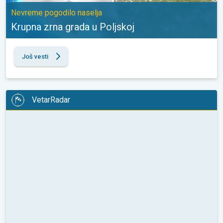
Nevreme pogodilo naselja
Krupna zrna grada u Poljskoj
Još vesti
VetarRadar