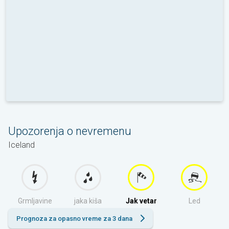
Upozorenja o nevremenu
Iceland
Grmljavine
jaka kiša
Jak vetar
Led
Prognoza za opasno vreme za 3 dana