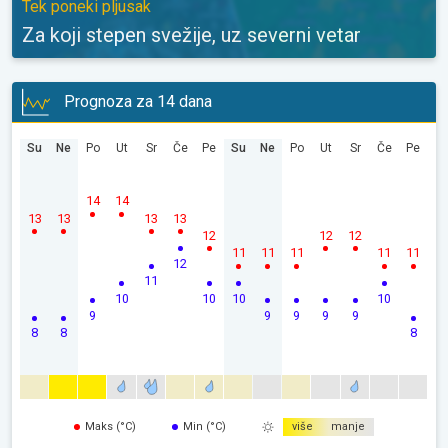
Tek poneki pljusak
Za koji stepen svežije, uz severni vetar
Prognoza za 14 dana
Su
Ne
Po
Ut
Sr
Če
Pe
Su
Ne
Po
Ut
Sr
Če
Pe
14
14
13
13
13
13
12
12
12
11
11
11
11
11
12
11
10
10
10
10
9
9
9
9
9
8
8
8
Maks (°C)
Min (°C)
više
manje