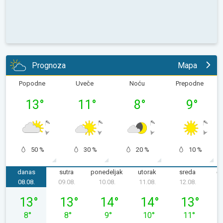
Prognoza
Mapa
Popodne
Uveče
Noću
Prepodne
13
°
11
°
8
°
9
°
50 %
30 %
20 %
10 %
danas
sutra
ponedeljak
utorak
sreda
če
08.08.
09.08.
10.08.
11.08.
12.08.
1
subota, 08. 08.
nedelja, 09. 08.
ponedeljak, 10. 08.
utorak, 11. 08.
sreda, 12. 08
13
°
13
°
14
°
14
°
13
°
8
°
8
°
9
°
10
°
11
°