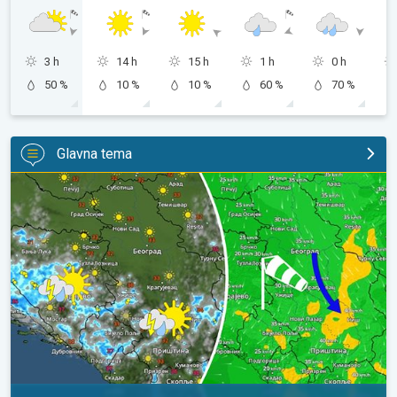
3 h
14 h
15 h
1 h
0 h
50 %
10 %
10 %
60 %
70 %
Glavna tema
Za koji stepen svežije, uz severni vetar. Tek poneki pljusak. . .