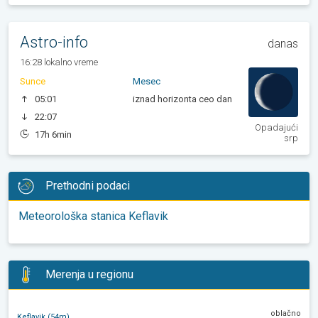
Astro-info
danas
16:28 lokalno vreme
Sunce
Mesec
05:01
iznad horizonta ceo dan
22:07
Opadajući
17h 6min
srp
Prethodni podaci
Meteorološka stanica Keflavik
Merenja u regionu
oblačno
Keflavik (54m)