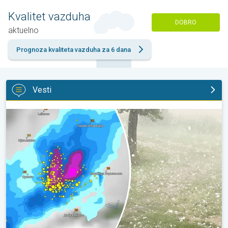
Kvalitet vazduha
DOBRO
aktuelno
Prognoza kvaliteta vazduha za 6 dana
Vesti
Krupna zrna grada u Poljskoj. Nevreme pogodilo naselja. . .