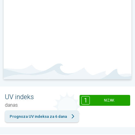
UV indeks
1
NIZAK
danas
Prognoza UV indeksa za 6 dana