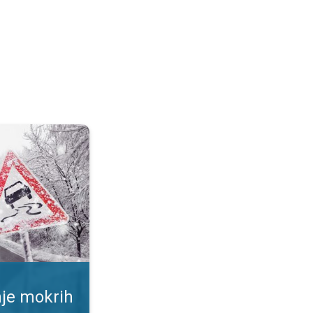
ršina. Rizik od proklizavanja. . .
nje mokrih