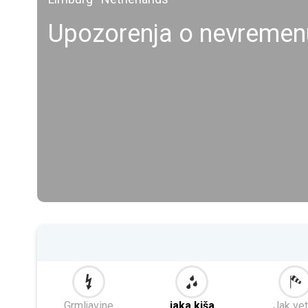
Upozorenja o nevremen
Grmljavine
jaka kiša
Jak vet