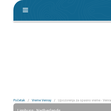
Početak
/
Vreme Venray
/
Upozorenja za opasno vreme - Venra
Limburg · Netherlands