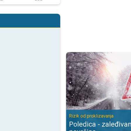
Poledica - zaleđivanje mokrih pov
Rizik od proklizavanja
Poledica - zaleđiva