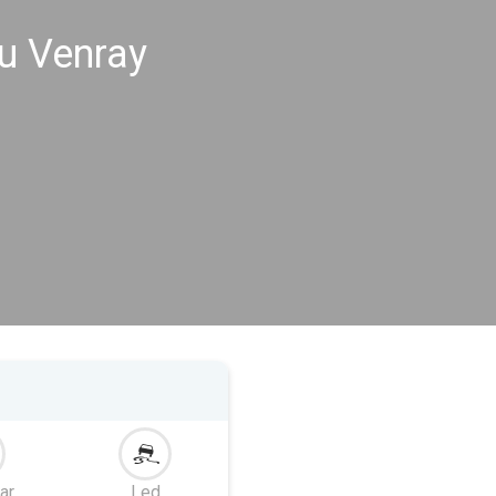
u Venray
ar
Led