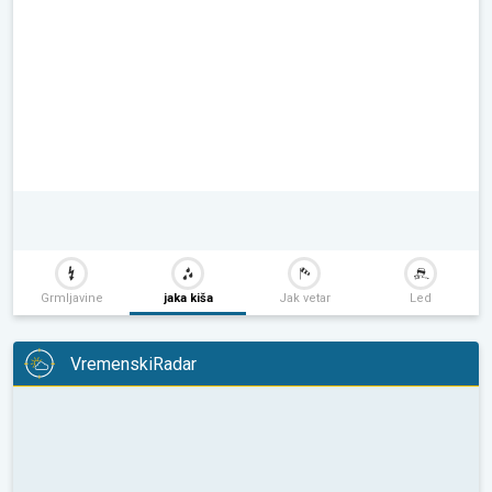
Grmljavine
jaka kiša
Jak vetar
Led
VremenskiRadar