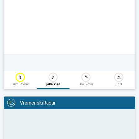
Grmljavine
jaka kiša
Jak vetar
Led
VremenskiRadar