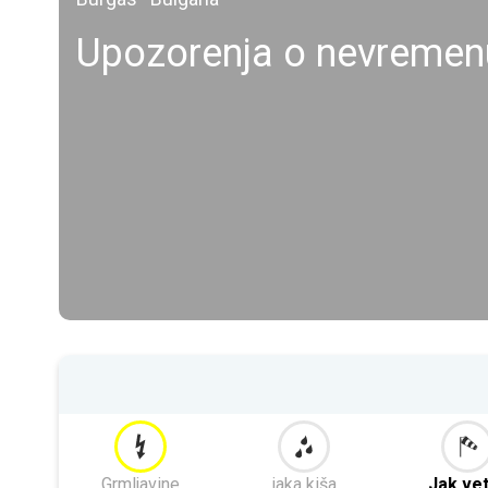
Upozorenja o nevremen
Grmljavine
jaka kiša
Jak ve