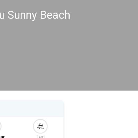
u Sunny Beach
tar
Led