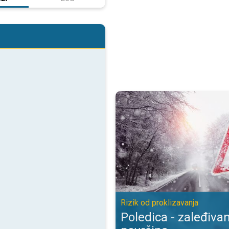
Poledica - zaleđivanje mokrih pov
Rizik od proklizavanja
Poledica - zaleđiva