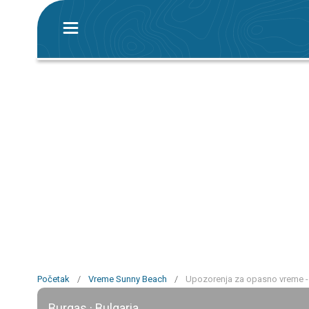
Početak
/
Vreme Sunny Beach
/
Upozorenja za opasno vreme -
Burgas · Bulgaria