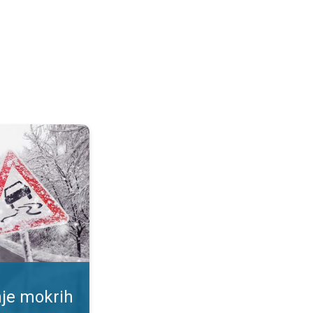
ršina. Rizik od proklizavanja. . .
nje mokrih