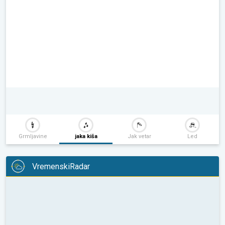
Grmljavine
jaka kiša
Jak vetar
Led
VremenskiRadar