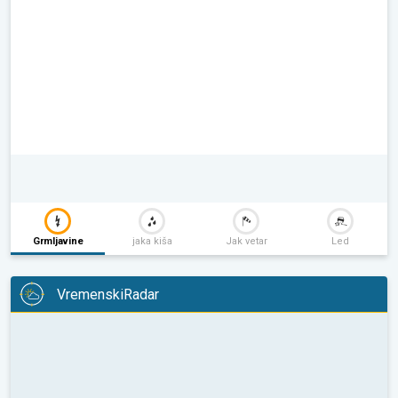
Grmljavine
jaka kiša
Jak vetar
Led
VremenskiRadar