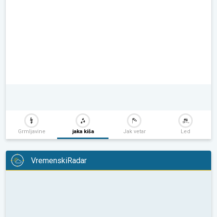
Grmljavine
jaka kiša
Jak vetar
Led
VremenskiRadar