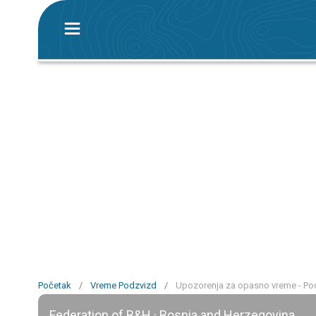
Početak
/
Vreme Podzvizd
/
Upozorenja za opasno vreme - Po
Federation of B&H · Bosnia and Herzegovina