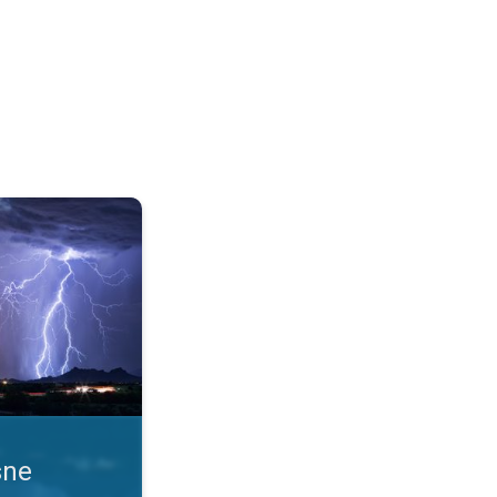
 uslove. Obaveštenja o nevremenu. . .
sne