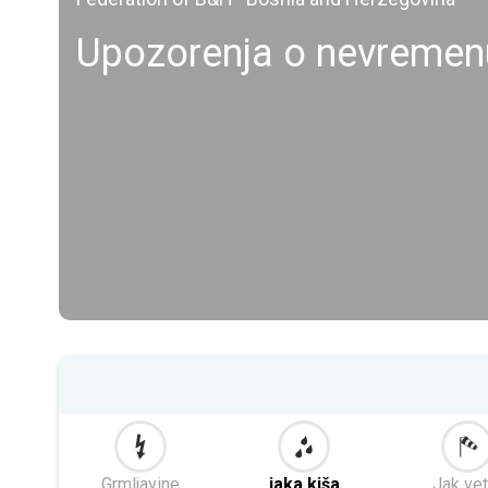
Upozorenja o nevremen
Grmljavine
jaka kiša
Jak vet