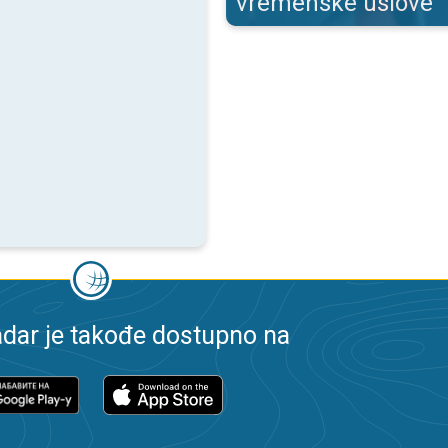
vremenske uslove
dar je takođe dostupno na