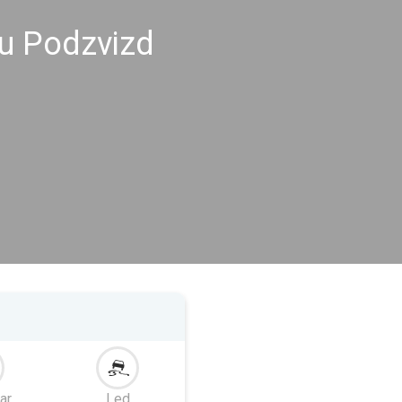
u Podzvizd
ar
Led