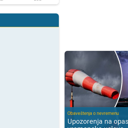
Upozorenja na opasne vremenske
Obaveštenja o nevremenu
Upozorenja na opa