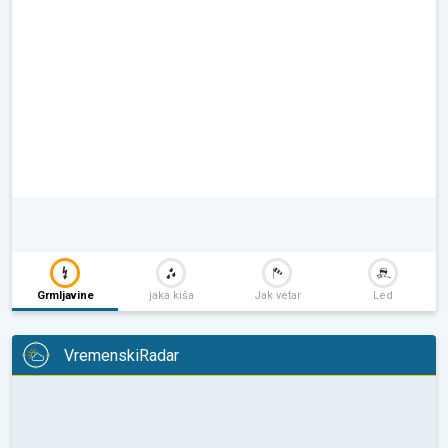
Grmljavine
jaka kiša
Jak vetar
Led
VremenskiRadar