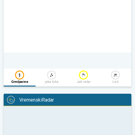
Grmljavine
jaka kiša
Jak vetar
Led
VremenskiRadar