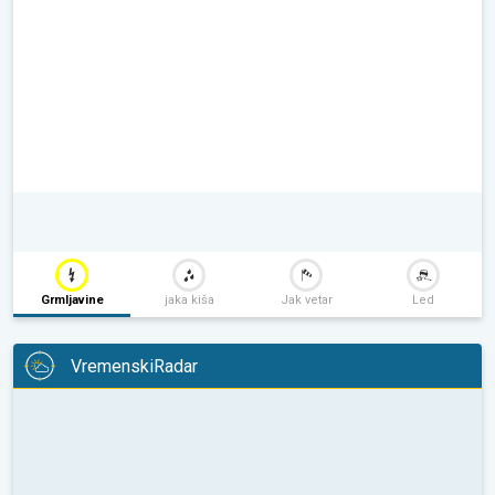
Grmljavine
jaka kiša
Jak vetar
Led
VremenskiRadar