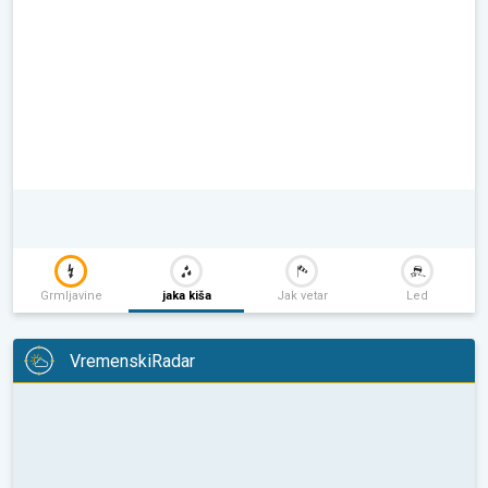
Grmljavine
jaka kiša
Jak vetar
Led
VremenskiRadar